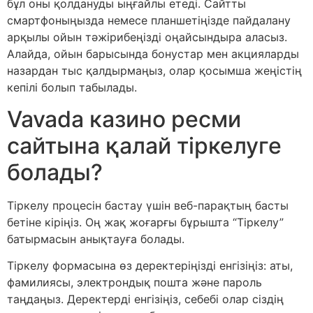
бұл оны қолдануды ыңғайлы етеді. Сайтты
смартфоныңызда немесе планшетіңізде пайдалану
арқылы ойын тәжірибеңізді оңайсындыра аласыз.
Алайда, ойын барысында бонустар мен акцияларды
назардан тыс қалдырмаңыз, олар қосымша жеңістің
кепілі болып табылады.
Vavada казино ресми
сайтына қалай тіркелуге
болады?
Тіркелу процесін бастау үшін веб-парақтың басты
бетіне кіріңіз. Оң жақ жоғарғы бұрышта “Тіркелу”
батырмасын анықтауға болады.
Тіркелу формасына өз деректеріңізді енгізіңіз: аты,
фамилиясы, электрондық пошта және пароль
таңдаңыз. Деректерді енгізіңіз, себебі олар сіздің