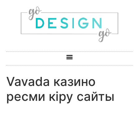
Vavada казино
ресми кіру сайты