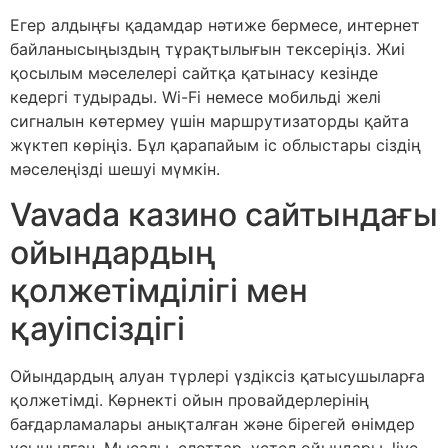
Егер алдыңғы қадамдар нәтиже бермесе, интернет
байланысыңыздың тұрақтылығын тексеріңіз. Жиі
қосылым мәселелері сайтқа қатынасу кезінде
кедергі тудырады. Wi-Fi немесе мобильді желі
сигналын көтермеу үшін маршрутизаторды қайта
жүктеп көріңіз. Бұл қарапайым іс облыстары сіздің
мәселеңізді шешуі мүмкін.
Vavada казино сайтындағы
ойындардың
қолжетімділігі мен
қауіпсіздігі
Ойындардың алуан түрлері үздіксіз қатысушыларға
қолжетімді. Көрнекті ойын провайдерлерінің
бағдарламалары анықталған және бірегей өнімдер
ұсынылған. Мысалы, слоттар, үстел ойындары, live-