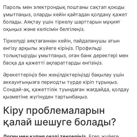
Пароль мен электрондық поштаны сақтап қоюды
ұмытпаңыз, оларды кейін қайтадан қолдану қажет
болады. Аяқтау үшін тіркелу шарттарын мұқият
оқыңыз және келісімін белгілеңіз.
Тіркелуді аяқтағаннан кейін, пайдаланушы атын
енгізу арқылы жүйеге кіріңіз. Профильді
толықтыруды ұмытпаңыз, оған банк деректері мен
басқа да қажетті ақпараттарды енгізіңіз.
Әрекеттеріңіз бен жеңілдіктеріңізді бақылау үшін
аккаунтыңызға периодты түрде кіріп тұрыңыз.
Сондай-ақ, қажеттілік туындаған жағдайда, қолдау
қызметіне жүгінуден тартынбаңыз.
Кіру проблемаларын
қалай шешуге болады?
Логин мен құпия сөзді тексеріңіз.
Егер жүйеге