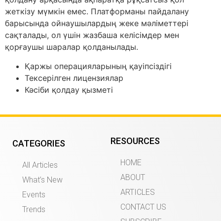
жеткізу мүмкін емес. Платформаны пайдалану
барысында ойнаушылардың жеке мәліметтері
сақталады, ол үшін жазбаша келісімдер мен
қорғаушы шаралар қолданылады.
Қаржы операцияларының қауіпсіздігі
Тексерілген лицензиялар
Кәсіби қолдау қызметі
RESOURCES
CATEGORIES
HOME
All Articles
ABOUT
What’s New
ARTICLES
Events
CONTACT US
Trends