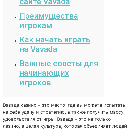
сайте Vavada
Преимущества
игрокам
Как начать играть
на Vavada
Важные советы для
начинающих
игроков
Вавада казино – это место, где вы можете испытать
на себе удачу и стратегию, а также получить массу
удовольствия от игры. Вавада – это не только
казино, а целая культура, которая объединяет людей