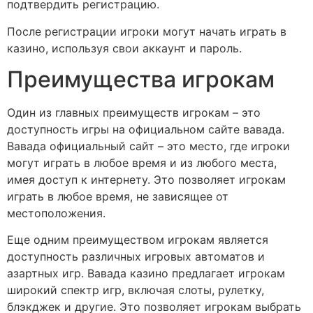
подтвердить регистрацию.
После регистрации игроки могут начать играть в
казино, используя свои аккаунт и пароль.
Преимущества игрокам
Один из главных преимуществ игрокам – это
доступность игры на официальном сайте вавада.
Вавада официальный сайт – это место, где игроки
могут играть в любое время и из любого места,
имея доступ к интернету. Это позволяет игрокам
играть в любое время, не зависящее от
местоположения.
Еще одним преимуществом игрокам является
доступность различных игровых автоматов и
азартных игр. Вавада казино предлагает игрокам
широкий спектр игр, включая слоты, рулетку,
блэкджек и другие. Это позволяет игрокам выбрать