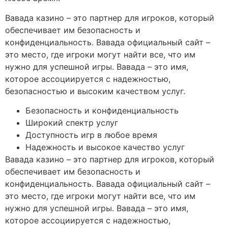
Вавада казино – это партнер для игроков, который
обеспечивает им безопасность и
конфиденциальность. Вавада официальный сайт –
это место, где игроки могут найти все, что им
нужно для успешной игры. Вавада – это имя,
которое ассоциируется с надежностью,
безопасностью и высоким качеством услуг.
Безопасность и конфиденциальность
Широкий спектр услуг
Доступность игр в любое время
Надежность и высокое качество услуг
Вавада казино – это партнер для игроков, который
обеспечивает им безопасность и
конфиденциальность. Вавада официальный сайт –
это место, где игроки могут найти все, что им
нужно для успешной игры. Вавада – это имя,
которое ассоциируется с надежностью,