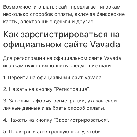
Возможности оплаты: сайт предлагает игрокам
несколько способов оплаты, включая банковские
карты, электронные деньги и другие.
Как зарегистрироваться на
официальном сайте Vavada
Для регистрации на официальном сайте Vavada
игрокам нужно выполнить следующие шаги:
1. Перейти на официальный сайт Vavada.
2. Нажать на кнопку “Регистрация”.
3. Заполнить форму регистрации, указав свои
личные данные и выбрать способ оплаты.
4. Нажать на кнопку “Зарегистрироваться”.
5. Проверить электронную почту, чтобы