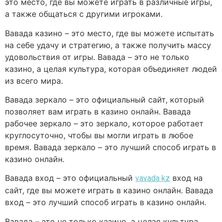
это место, где вы можете играть в различные игры,
а также общаться с другими игроками.
Вавада казино – это место, где вы можете испытать
на себе удачу и стратегию, а также получить массу
удовольствия от игры. Вавада – это не только
казино, а целая культура, которая объединяет людей
из всего мира.
Вавада зеркало – это официальный сайт, который
позволяет вам играть в казино онлайн. Вавада
рабочее зеркало – это зеркало, которое работает
круглосуточно, чтобы вы могли играть в любое
время. Вавада зеркало – это лучший способ играть в
казино онлайн.
Вавада вход – это официальный
вход на
vavada kz
сайт, где вы можете играть в казино онлайн. Вавада
вход – это лучший способ играть в казино онлайн.
Вавада – это не только казино, а целая культура,