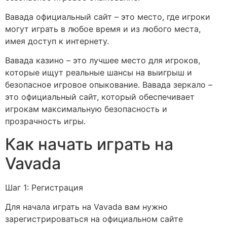
Вавада официальный сайт – это место, где игроки
могут играть в любое время и из любого места,
имея доступ к интернету.
Вавада казино – это лучшее место для игроков,
которые ищут реальные шансы на выигрыш и
безопасное игровое опыкование. Вавада зеркало –
это официальный сайт, который обеспечивает
игрокам максимальную безопасность и
прозрачность игры.
Как начать играть на
Vavada
Шаг 1: Регистрация
Для начала играть на Vavada вам нужно
зарегистрироваться на официальном сайте