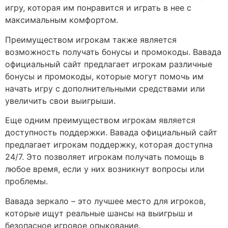
игру, которая им понравится и играть в нее с
максимальным комфортом.
Преимуществом игрокам также является
возможность получать бонусы и промокоды. Вавада
официальный сайт предлагает игрокам различные
бонусы и промокоды, которые могут помочь им
начать игру с дополнительными средствами или
увеличить свои выигрыши.
Еще одним преимуществом игрокам является
доступность поддержки. Вавада официальный сайт
предлагает игрокам поддержку, которая доступна
24/7. Это позволяет игрокам получать помощь в
любое время, если у них возникнут вопросы или
проблемы.
Вавада зеркало – это лучшее место для игроков,
которые ищут реальные шансы на выигрыш и
безопасное игровое опыкование.