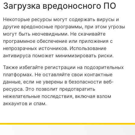
Загрузка вредоносного ПО
Некоторые ресурсы могут содержать вирусы и
другие вредоносные программы, при этом угрозы
могут быть неочевидными. Не скачивайте
программное обеспечение или приложения с
непрозрачных источников. Использование
антивируса поможет минимизировать риски.
Также избегайте регистрации на подозрительных
платформах. Не оставляйте свои контактные
данные, если не уверены в безопасности веб-
ресурса. Это позволит предотвратить
нежелательные последствия, включая взлом
аккаунтов и спам.