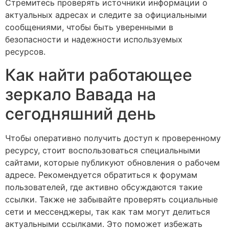
Стремитесь проверять источники информации о
актуальных адресах и следите за официальными
сообщениями, чтобы быть уверенными в
безопасности и надежности используемых
ресурсов.
Как найти работающее
зеркало Вавада на
сегодняшний день
Чтобы оперативно получить доступ к проверенному
ресурсу, стоит воспользоваться специальными
сайтами, которые публикуют обновления о рабочем
адресе. Рекомендуется обратиться к форумам
пользователей, где активно обсуждаются такие
ссылки. Также не забывайте проверять социальные
сети и мессенджеры, так как там могут делиться
актуальными ссылками. Это поможет избежать