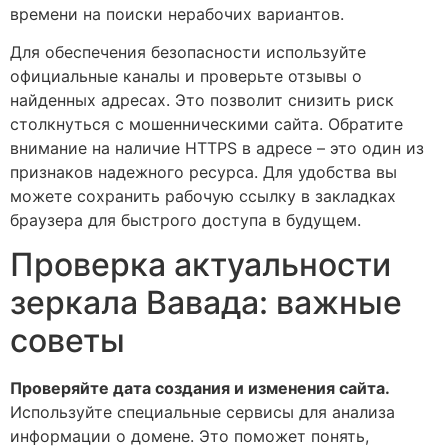
времени на поиски нерабочих вариантов.
Для обеспечения безопасности используйте
официальные каналы и проверьте отзывы о
найденных адресах. Это позволит снизить риск
столкнуться с мошенническими сайта. Обратите
внимание на наличие HTTPS в адресе – это один из
признаков надежного ресурса. Для удобства вы
можете сохранить рабочую ссылку в закладках
браузера для быстрого доступа в будущем.
Проверка актуальности
зеркала Вавада: важные
советы
Проверяйте дата создания и изменения сайта.
Используйте специальные сервисы для анализа
информации о домене. Это поможет понять,