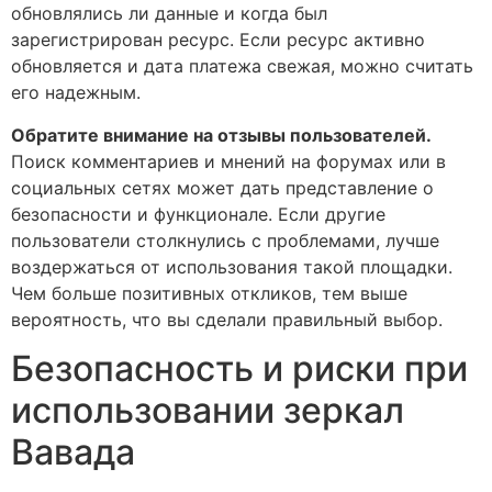
обновлялись ли данные и когда был
зарегистрирован ресурс. Если ресурс активно
обновляется и дата платежа свежая, можно считать
его надежным.
Обратите внимание на отзывы пользователей.
Поиск комментариев и мнений на форумах или в
социальных сетях может дать представление о
безопасности и функционале. Если другие
пользователи столкнулись с проблемами, лучше
воздержаться от использования такой площадки.
Чем больше позитивных откликов, тем выше
вероятность, что вы сделали правильный выбор.
Безопасность и риски при
использовании зеркал
Вавада