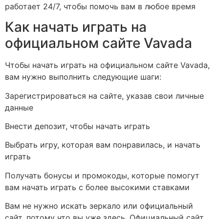
работает 24/7, чтобы помочь вам в любое время
Как начать играть на
официальном сайте Vavada
Чтобы начать играть на официальном сайте Vavada,
вам нужно выполнить следующие шаги:
Зарегистрироваться на сайте, указав свои личные
данные
Внести депозит, чтобы начать играть
Выбрать игру, которая вам понравилась, и начать
играть
Получать бонусы и промокоды, которые помогут
вам начать играть с более высокими ставками
Вам не нужно искать зеркало или официальный
сайт, потому что вы уже здесь. Официальный сайт