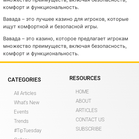
комфорт и функциональность.
Вавада – это лучшее казино для игроков, которые
ищут комфортной и безопасной игры.
Вавада – это казино, которое предлагает игрокам
множество преимуществ, включая безопасность,
комфорт и функциональность.
RESOURCES
CATEGORIES
HOME
All Articles
ABOUT
What’s New
ARTICLES
Events
CONTACT US
Trends
SUBSCRIBE
#TipTuesday