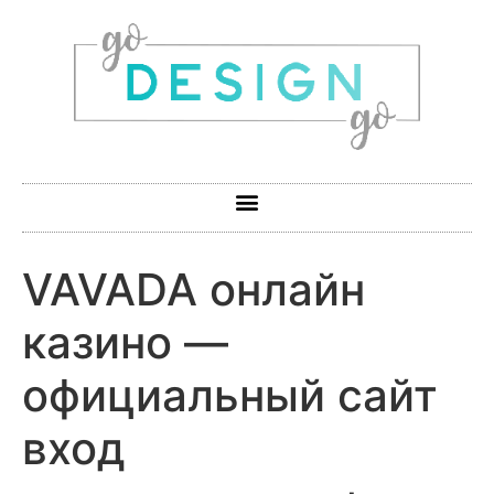
VAVADA онлайн
казино —
официальный сайт
вход