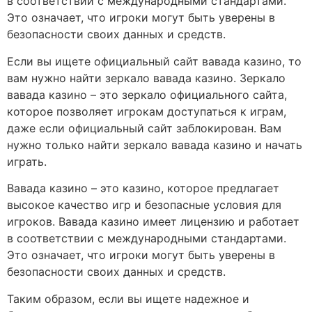
в соответствии с международными стандартами.
Это означает, что игроки могут быть уверены в
безопасности своих данных и средств.
Если вы ищете официальный сайт вавада казино, то
вам нужно найти зеркало вавада казино. Зеркало
вавада казино – это зеркало официального сайта,
которое позволяет игрокам доступаться к играм,
даже если официальный сайт заблокирован. Вам
нужно только найти зеркало вавада казино и начать
играть.
Вавада казино – это казино, которое предлагает
высокое качество игр и безопасные условия для
игроков. Вавада казино имеет лицензию и работает
в соответствии с международными стандартами.
Это означает, что игроки могут быть уверены в
безопасности своих данных и средств.
Таким образом, если вы ищете надежное и