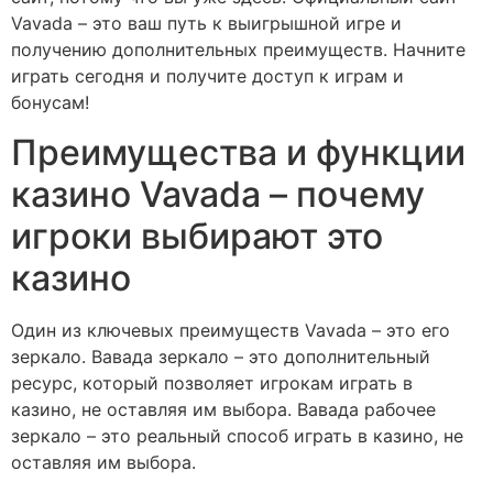
Vavada – это ваш путь к выигрышной игре и
получению дополнительных преимуществ. Начните
играть сегодня и получите доступ к играм и
бонусам!
Преимущества и функции
казино Vavada – почему
игроки выбирают это
казино
Один из ключевых преимуществ Vavada – это его
зеркало. Вавада зеркало – это дополнительный
ресурс, который позволяет игрокам играть в
казино, не оставляя им выбора. Вавада рабочее
зеркало – это реальный способ играть в казино, не
оставляя им выбора.