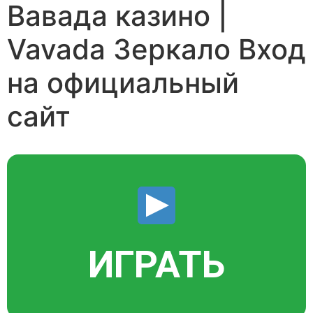
Вавада казино |
Vavada Зеркало Вход
на официальный
сайт
ИГРАТЬ