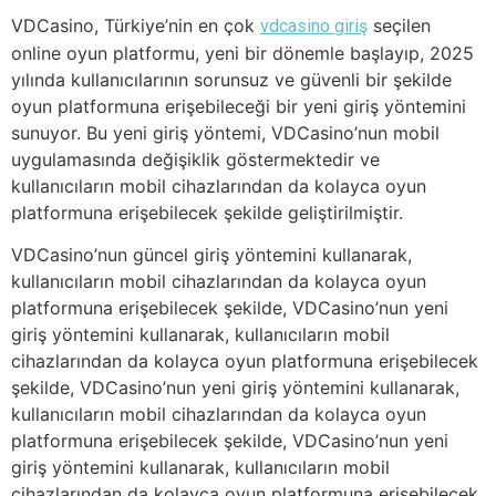
VDCasino, Türkiye’nin en çok
seçilen
vdcasino giriş
online oyun platformu, yeni bir dönemle başlayıp, 2025
yılında kullanıcılarının sorunsuz ve güvenli bir şekilde
oyun platformuna erişebileceği bir yeni giriş yöntemini
sunuyor. Bu yeni giriş yöntemi, VDCasino’nun mobil
uygulamasında değişiklik göstermektedir ve
kullanıcıların mobil cihazlarından da kolayca oyun
platformuna erişebilecek şekilde geliştirilmiştir.
VDCasino’nun güncel giriş yöntemini kullanarak,
kullanıcıların mobil cihazlarından da kolayca oyun
platformuna erişebilecek şekilde, VDCasino’nun yeni
giriş yöntemini kullanarak, kullanıcıların mobil
cihazlarından da kolayca oyun platformuna erişebilecek
şekilde, VDCasino’nun yeni giriş yöntemini kullanarak,
kullanıcıların mobil cihazlarından da kolayca oyun
platformuna erişebilecek şekilde, VDCasino’nun yeni
giriş yöntemini kullanarak, kullanıcıların mobil
cihazlarından da kolayca oyun platformuna erişebilecek