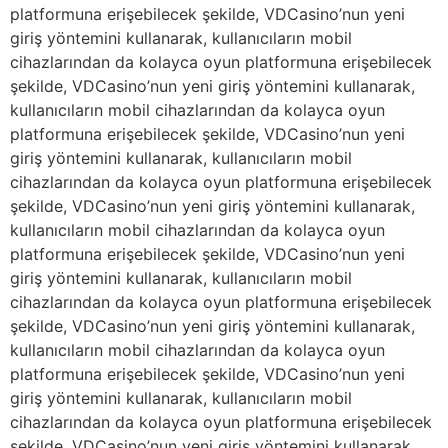
platformuna erişebilecek şekilde, VDCasino’nun yeni
giriş yöntemini kullanarak, kullanıcıların mobil
cihazlarından da kolayca oyun platformuna erişebilecek
şekilde, VDCasino’nun yeni giriş yöntemini kullanarak,
kullanıcıların mobil cihazlarından da kolayca oyun
platformuna erişebilecek şekilde, VDCasino’nun yeni
giriş yöntemini kullanarak, kullanıcıların mobil
cihazlarından da kolayca oyun platformuna erişebilecek
şekilde, VDCasino’nun yeni giriş yöntemini kullanarak,
kullanıcıların mobil cihazlarından da kolayca oyun
platformuna erişebilecek şekilde, VDCasino’nun yeni
giriş yöntemini kullanarak, kullanıcıların mobil
cihazlarından da kolayca oyun platformuna erişebilecek
şekilde, VDCasino’nun yeni giriş yöntemini kullanarak,
kullanıcıların mobil cihazlarından da kolayca oyun
platformuna erişebilecek şekilde, VDCasino’nun yeni
giriş yöntemini kullanarak, kullanıcıların mobil
cihazlarından da kolayca oyun platformuna erişebilecek
şekilde, VDCasino’nun yeni giriş yöntemini kullanarak,