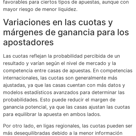
favorables para ciertos tipos de apuestas, aunque con
mayor riesgo de menor liquidez.
Variaciones en las cuotas y
márgenes de ganancia para los
apostadores
Las cuotas reflejan la probabilidad percibida de un
resultado y varían según el nivel de mercado y la
competencia entre casas de apuestas. En competencias
internacionales, las cuotas son generalmente más
ajustadas, ya que las casas cuentan con más datos y
modelos estadísticos avanzados para determinar las
probabilidades. Esto puede reducir el margen de
ganancia potencial, ya que las casas ajustan las cuotas
para equilibrar la apuesta en ambos lados.
Por otro lado, en ligas regionales, las cuotas pueden ser
más desequilibradas debido a la menor información