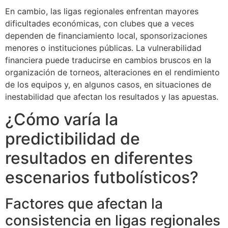
En cambio, las ligas regionales enfrentan mayores
dificultades económicas, con clubes que a veces
dependen de financiamiento local, sponsorizaciones
menores o instituciones públicas. La vulnerabilidad
financiera puede traducirse en cambios bruscos en la
organización de torneos, alteraciones en el rendimiento
de los equipos y, en algunos casos, en situaciones de
inestabilidad que afectan los resultados y las apuestas.
¿Cómo varía la
predictibilidad de
resultados en diferentes
escenarios futbolísticos?
Factores que afectan la
consistencia en ligas regionales