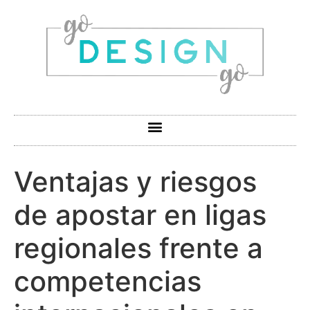
Ventajas y riesgos
de apostar en ligas
regionales frente a
competencias