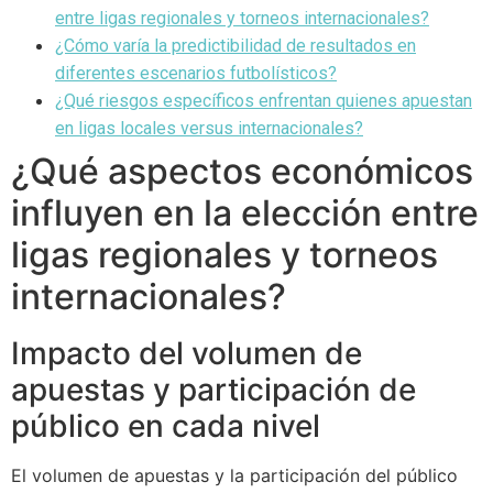
entre ligas regionales y torneos internacionales?
¿Cómo varía la predictibilidad de resultados en
diferentes escenarios futbolísticos?
¿Qué riesgos específicos enfrentan quienes apuestan
en ligas locales versus internacionales?
¿Qué aspectos económicos
influyen en la elección entre
ligas regionales y torneos
internacionales?
Impacto del volumen de
apuestas y participación de
público en cada nivel
El volumen de apuestas y la participación del público