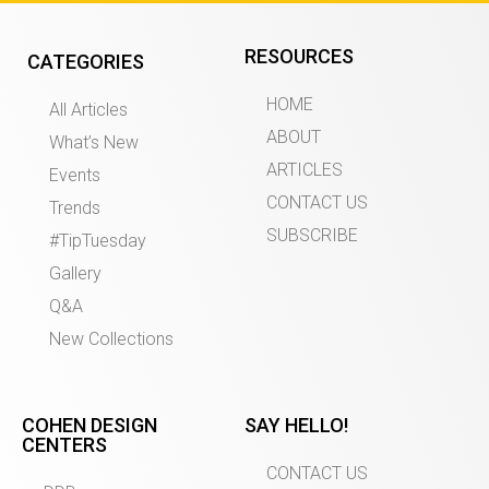
RESOURCES
CATEGORIES
HOME
All Articles
ABOUT
What’s New
ARTICLES
Events
CONTACT US
Trends
SUBSCRIBE
#TipTuesday
Gallery
Q&A
New Collections
COHEN DESIGN
SAY HELLO!
CENTERS
CONTACT US