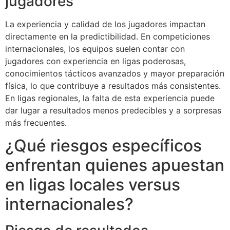
jugadores
La experiencia y calidad de los jugadores impactan
directamente en la predictibilidad. En competiciones
internacionales, los equipos suelen contar con
jugadores con experiencia en ligas poderosas,
conocimientos tácticos avanzados y mayor preparación
física, lo que contribuye a resultados más consistentes.
En ligas regionales, la falta de esta experiencia puede
dar lugar a resultados menos predecibles y a sorpresas
más frecuentes.
¿Qué riesgos específicos
enfrentan quienes apuestan
en ligas locales versus
internacionales?