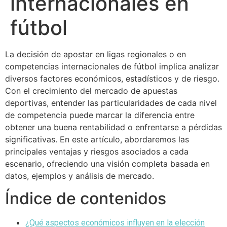
internacionales en
fútbol
La decisión de apostar en ligas regionales o en
competencias internacionales de fútbol implica analizar
diversos factores económicos, estadísticos y de riesgo.
Con el crecimiento del mercado de apuestas
deportivas, entender las particularidades de cada nivel
de competencia puede marcar la diferencia entre
obtener una buena rentabilidad o enfrentarse a pérdidas
significativas. En este artículo, abordaremos las
principales ventajas y riesgos asociados a cada
escenario, ofreciendo una visión completa basada en
datos, ejemplos y análisis de mercado.
Índice de contenidos
¿Qué aspectos económicos influyen en la elección