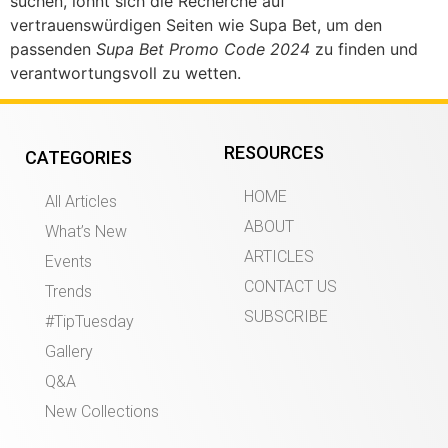
suchen, lohnt sich die Recherche auf
vertrauenswürdigen Seiten wie Supa Bet, um den
passenden
Supa Bet Promo Code 2024
zu finden und
verantwortungsvoll zu wetten.
RESOURCES
CATEGORIES
HOME
All Articles
ABOUT
What’s New
ARTICLES
Events
CONTACT US
Trends
SUBSCRIBE
#TipTuesday
Gallery
Q&A
New Collections