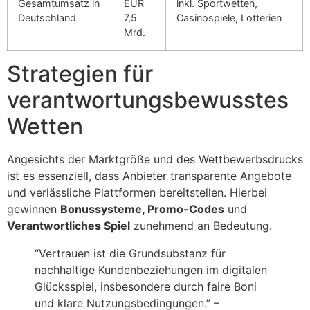
Gesamtumsatz in
EUR
inkl. Sportwetten,
Deutschland
7,5
Casinospiele, Lotterien
Mrd.
Strategien für
verantwortungsbewusstes
Wetten
Angesichts der Marktgröße und des Wettbewerbsdrucks
ist es essenziell, dass Anbieter transparente Angebote
und verlässliche Plattformen bereitstellen. Hierbei
gewinnen
Bonussysteme, Promo-Codes
und
Verantwortliches Spiel
zunehmend an Bedeutung.
“Vertrauen ist die Grundsubstanz für
nachhaltige Kundenbeziehungen im digitalen
Glücksspiel, insbesondere durch faire Boni
und klare Nutzungsbedingungen.” –