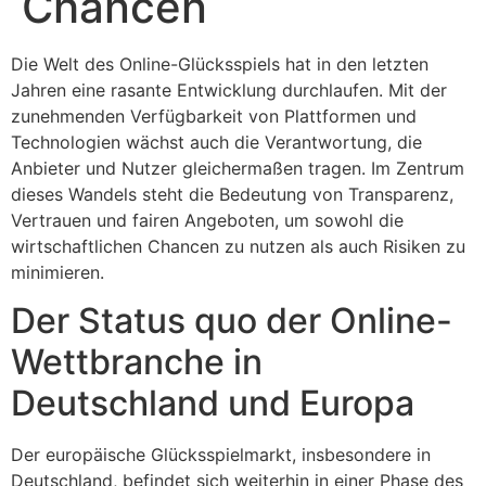
Chancen
Die Welt des Online-Glücksspiels hat in den letzten
Jahren eine rasante Entwicklung durchlaufen. Mit der
zunehmenden Verfügbarkeit von Plattformen und
Technologien wächst auch die Verantwortung, die
Anbieter und Nutzer gleichermaßen tragen. Im Zentrum
dieses Wandels steht die Bedeutung von Transparenz,
Vertrauen und fairen Angeboten, um sowohl die
wirtschaftlichen Chancen zu nutzen als auch Risiken zu
minimieren.
Der Status quo der Online-
Wettbranche in
Deutschland und Europa
Der europäische Glücksspielmarkt, insbesondere in
Deutschland, befindet sich weiterhin in einer Phase des