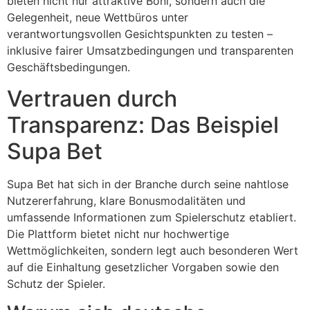
bieten nicht nur attraktive Boni, sondern auch die
Gelegenheit, neue Wettbüros unter
verantwortungsvollen Gesichtspunkten zu testen –
inklusive fairer Umsatzbedingungen und transparenten
Geschäftsbedingungen.
Vertrauen durch
Transparenz: Das Beispiel
Supa Bet
Supa Bet hat sich in der Branche durch seine nahtlose
Nutzererfahrung, klare Bonusmodalitäten und
umfassende Informationen zum Spielerschutz etabliert.
Die Plattform bietet nicht nur hochwertige
Wettmöglichkeiten, sondern legt auch besonderen Wert
auf die Einhaltung gesetzlicher Vorgaben sowie den
Schutz der Spieler.