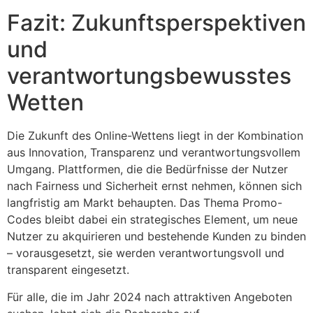
Fazit: Zukunftsperspektiven
und
verantwortungsbewusstes
Wetten
Die Zukunft des Online-Wettens liegt in der Kombination
aus Innovation, Transparenz und verantwortungsvollem
Umgang. Plattformen, die die Bedürfnisse der Nutzer
nach Fairness und Sicherheit ernst nehmen, können sich
langfristig am Markt behaupten. Das Thema Promo-
Codes bleibt dabei ein strategisches Element, um neue
Nutzer zu akquirieren und bestehende Kunden zu binden
– vorausgesetzt, sie werden verantwortungsvoll und
transparent eingesetzt.
Für alle, die im Jahr 2024 nach attraktiven Angeboten