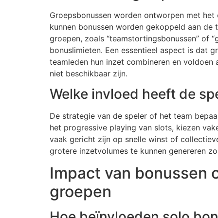
Groepsbonussen worden ontworpen met het oo
kunnen bonussen worden gekoppeld aan de tot
groepen, zoals “teamstortingsbonussen” of “
bonuslimieten. Een essentieel aspect is dat
teamleden hun inzet combineren en voldoen a
niet beschikbaar zijn.
Welke invloed heeft de sp
De strategie van de speler of het team bepaal
het progressive playing van slots, kiezen va
vaak gericht zijn op snelle winst of collec
grotere inzetvolumes te kunnen genereren zo
Impact van bonussen o
groepen
Hoe beïnvloeden solo bon