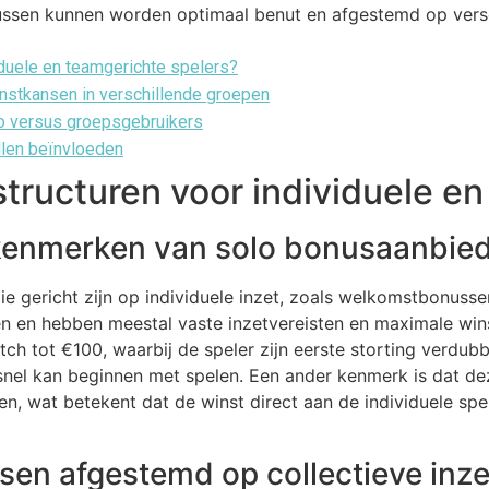
ussen kunnen worden optimaal benut en afgestemd op versch
iduele en teamgerichte spelers?
nstkansen in verschillende groepen
o versus groepsgebruikers
llen beïnvloeden
tructuren voor individuele e
e kenmerken van solo bonusaanbie
 gericht zijn op individuele inzet, zoals welkomstbonussen
en en hebben meestal vaste inzetvereisten en maximale win
h tot €100, waarbij de speler zijn eerste storting verdu
nel kan beginnen met spelen. Een ander kenmerk is dat dez
, wat betekent dat de winst direct aan de individuele sp
n afgestemd op collectieve inze