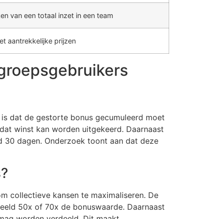
ken van een totaal inzet in een team
 aantrekkelijke prijzen
 groepsgebruikers
e is dat de gestorte bonus gecumuleerd moet
rdat winst kan worden uitgekeerd. Daarnaast
ld 30 dagen. Onderzoek toont aan dat deze
s?
m collectieve kansen te maximaliseren. De
rbeeld 50x of 70x de bonuswaarde. Daarnaast
n mag worden verdeeld. Dit maakt