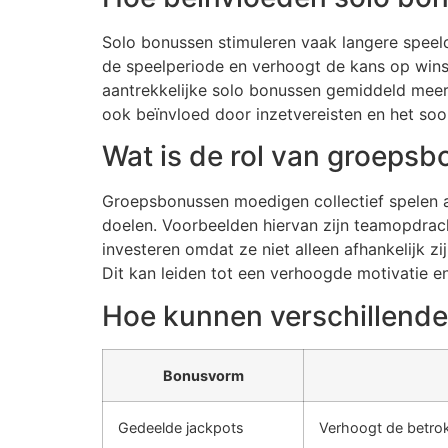
Solo bonussen stimuleren vaak langere speeldu
de speelperiode en verhoogt de kans op winst
aantrekkelijke solo bonussen gemiddeld meer
ook beïnvloed door inzetvereisten en het soo
Wat is de rol van groepsb
Groepsbonussen moedigen collectief spelen a
doelen. Voorbeelden hiervan zijn teamopdrac
investeren omdat ze niet alleen afhankelijk 
Dit kan leiden tot een verhoogde motivatie e
Hoe kunnen verschillende
Bonusvorm
Gedeelde jackpots
Verhoogt de betro