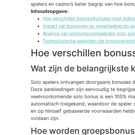
spelers en casino’s beter begrip van hoe bon
Inhoudsopgave:
Hoe verschillen bonusstructuren voor indiv
Impact van bonussen op speelgedrag en wi
Analyse van promotievoorwaarden voor sol
Technologische aspecten die bonusverschi
Hoe verschillen bonuss
Wat zijn de belangrijkst
Solo spelers ontvangen doorgaans bonuses die
Deze aanbiedingen zijn eenvoudig te begrijp
veelvoorkomende solo bonus is een 100% matc
automatisch toegekend, waardoor de speler s
en op himself gebaseerde voorwaarden hebben
voldaan zijn.
Hoe worden groepsbonusse