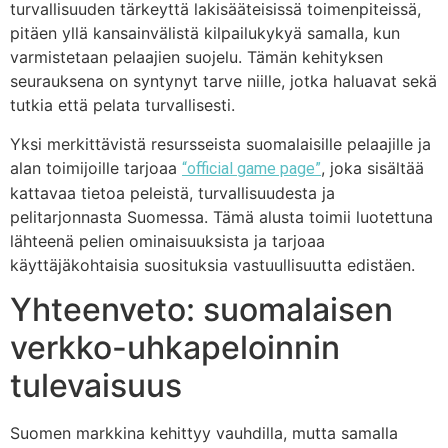
turvallisuuden tärkeyttä lakisääteisissä toimenpiteissä,
pitäen yllä kansainvälistä kilpailukykyä samalla, kun
varmistetaan pelaajien suojelu. Tämän kehityksen
seurauksena on syntynyt tarve niille, jotka haluavat sekä
tutkia että pelata turvallisesti.
Yksi merkittävistä resursseista suomalaisille pelaajille ja
alan toimijoille tarjoaa
, joka sisältää
“official game page”
kattavaa tietoa peleistä, turvallisuudesta ja
pelitarjonnasta Suomessa. Tämä alusta toimii luotettuna
lähteenä pelien ominaisuuksista ja tarjoaa
käyttäjäkohtaisia suosituksia vastuullisuutta edistäen.
Yhteenveto: suomalaisen
verkko-uhkapeloinnin
tulevaisuus
Suomen markkina kehittyy vauhdilla, mutta samalla