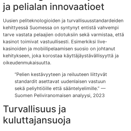
ja pelialan innovaatioet
Uusien peliteknologioiden ja turvallisuusstandardeiden
kehittyessä Suomessa on syntynyt entistä vahvempi
tarve vastata pelaajien odotuksiin sekä varmistaa, että
kasinot toimivat vastuullisesti. Esimerkiksi live-
kasinoiden ja mobiilipelaamisen suosio on johtanut
kehitykseen, joka korostaa käyttäjäystävällisyyttä ja
oikeudenmukaisuutta.
“Pelien kestävyyteen ja reiluuteen liittyvät
standardit asettavat uudenlaisen vastuun
sekä peliyhtiöille että sääntelyelimille.” —
Suomen Peliviranomaisen analyysi, 2023
Turvallisuus ja
kuluttajansuoja