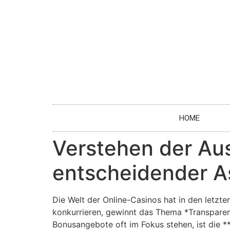
HOME
Verstehen der Aus
entscheidender As
Die Welt der Online-Casinos hat in den letzt
konkurrieren, gewinnt das Thema *Transparen
Bonusangebote oft im Fokus stehen, ist die *