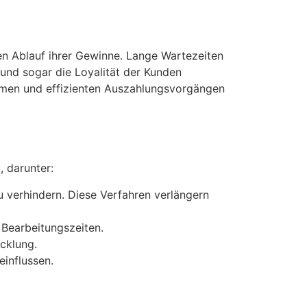
sen Ablauf ihrer Gewinne. Lange Wartezeiten
und sogar die Loyalität der Kunden
ahmen und effizienten Auszahlungsvorgängen
 darunter:
verhindern. Diese Verfahren verlängern
Bearbeitungszeiten.
cklung.
einflussen.
g