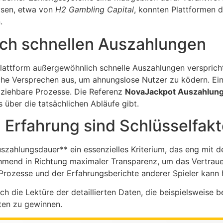
ysen, etwa von
H2 Gambling Capital
, konnten Plattformen d
.
isch schnellen Auszahlungen
Plattform außergewöhnlich schnelle Auszahlungen verspricht,
e Versprechen aus, um ahnungslose Nutzer zu ködern. Ein s
lziehbare Prozesse. Die Referenz
NovaJackpot Auszahlun
s über die tatsächlichen Abläufe gibt.
 Erfahrung sind Schlüsselfak
Auszahlungsdauer** ein essenzielles Kriterium, das eng mit
hmend in Richtung maximaler Transparenz, um das Vertrauen
rozesse und der Erfahrungsberichte anderer Spieler kann he
ch die Lektüre der detaillierten Daten, die beispielsweise
ten zu gewinnen.