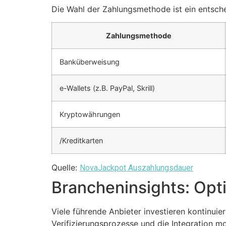
Die Wahl der Zahlungsmethode ist ein entsche
Zahlungsmethode
Banküberweisung
e-Wallets (z.B. PayPal, Skrill)
Kryptowährungen
/Kreditkarten
Quelle:
NovaJackpot Auszahlungsdauer
Brancheninsights: Op
Viele führende Anbieter investieren kontinuie
Verifizierungsprozesse und die Integration 