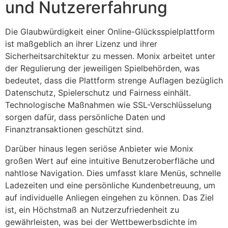
und Nutzererfahrung
Die Glaubwürdigkeit einer Online-Glücksspielplattform
ist maßgeblich an ihrer Lizenz und ihrer
Sicherheitsarchitektur zu messen. Monix arbeitet unter
der Regulierung der jeweiligen Spielbehörden, was
bedeutet, dass die Plattform strenge Auflagen bezüglich
Datenschutz, Spielerschutz und Fairness einhält.
Technologische Maßnahmen wie SSL-Verschlüsselung
sorgen dafür, dass persönliche Daten und
Finanztransaktionen geschützt sind.
Darüber hinaus legen seriöse Anbieter wie Monix
großen Wert auf eine intuitive Benutzeroberfläche und
nahtlose Navigation. Dies umfasst klare Menüs, schnelle
Ladezeiten und eine persönliche Kundenbetreuung, um
auf individuelle Anliegen eingehen zu können. Das Ziel
ist, ein Höchstmaß an Nutzerzufriedenheit zu
gewährleisten, was bei der Wettbewerbsdichte im