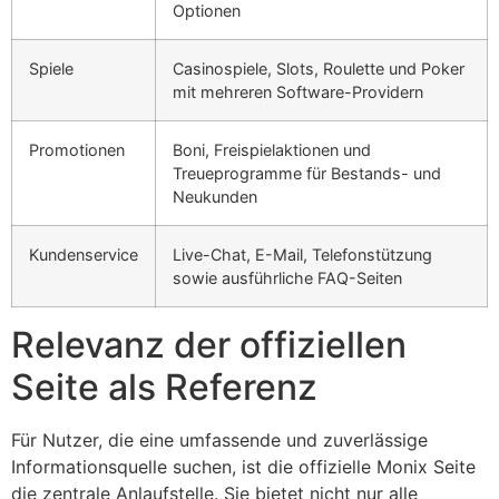
Optionen
Spiele
Casinospiele, Slots, Roulette und Poker
mit mehreren Software-Providern
Promotionen
Boni, Freispielaktionen und
Treueprogramme für Bestands- und
Neukunden
Kundenservice
Live-Chat, E-Mail, Telefonstützung
sowie ausführliche FAQ-Seiten
Relevanz der offiziellen
Seite als Referenz
Für Nutzer, die eine umfassende und zuverlässige
Informationsquelle suchen, ist die offizielle Monix Seite
die zentrale Anlaufstelle. Sie bietet nicht nur alle