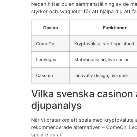
Nedan hittar du en sammanställning av de me
styrkor och svagheter för att hjälpa dig att fa
Casino
Funktioner
ComeOn
Kryptovaluta, stort spelutbud
LeoVegas
Mobilanpassad, live casino
Casumo
Innovativ design, nya spel
Vilka svenska casinon 
djupanalys
När vi pratar om att spela med kryptovaluta är
rekommenderade alternativen – ComeOn, LeoV
spelare du är.