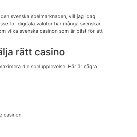
den svenska spelmarknaden, vill jag idag
esse för digitala valutor har många svenskar
om vilka svenska casinon som är bäst för att
lja rätt casino
 maximera din spelupplevelse. Här är några
ve casinon.