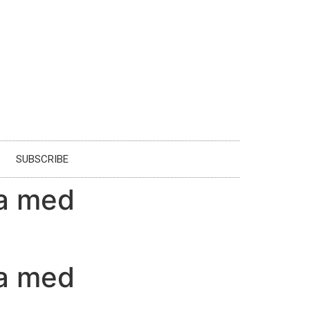
SUBSCRIBE
la med
la med