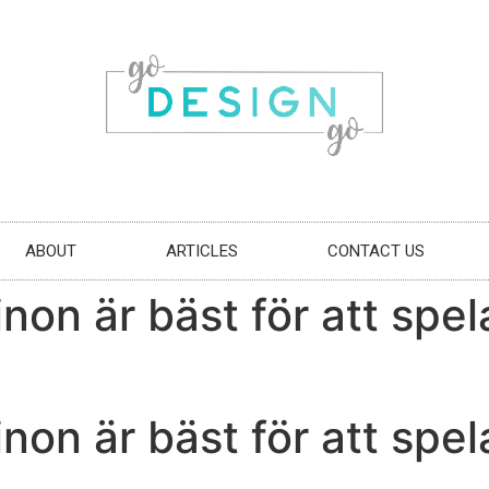
ABOUT
ARTICLES
CONTACT US
non är bäst för att spe
non är bäst för att spe