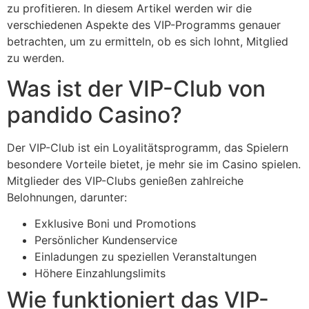
zu profitieren. In diesem Artikel werden wir die
verschiedenen Aspekte des VIP-Programms genauer
betrachten, um zu ermitteln, ob es sich lohnt, Mitglied
zu werden.
Was ist der VIP-Club von
pandido Casino?
Der VIP-Club ist ein Loyalitätsprogramm, das Spielern
besondere Vorteile bietet, je mehr sie im Casino spielen.
Mitglieder des VIP-Clubs genießen zahlreiche
Belohnungen, darunter:
Exklusive Boni und Promotions
Persönlicher Kundenservice
Einladungen zu speziellen Veranstaltungen
Höhere Einzahlungslimits
Wie funktioniert das VIP-