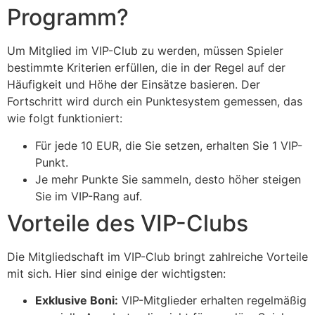
Programm?
Um Mitglied im VIP-Club zu werden, müssen Spieler
bestimmte Kriterien erfüllen, die in der Regel auf der
Häufigkeit und Höhe der Einsätze basieren. Der
Fortschritt wird durch ein Punktesystem gemessen, das
wie folgt funktioniert:
Für jede 10 EUR, die Sie setzen, erhalten Sie 1 VIP-
Punkt.
Je mehr Punkte Sie sammeln, desto höher steigen
Sie im VIP-Rang auf.
Vorteile des VIP-Clubs
Die Mitgliedschaft im VIP-Club bringt zahlreiche Vorteile
mit sich. Hier sind einige der wichtigsten:
Exklusive Boni:
VIP-Mitglieder erhalten regelmäßig