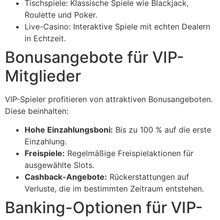
Tischspiele: Klassische Spiele wie Blackjack,
Roulette und Poker.
Live-Casino: Interaktive Spiele mit echten Dealern
in Echtzeit.
Bonusangebote für VIP-
Mitglieder
VIP-Spieler profitieren von attraktiven Bonusangeboten.
Diese beinhalten:
Hohe Einzahlungsboni:
Bis zu 100 % auf die erste
Einzahlung.
Freispiele:
Regelmäßige Freispielaktionen für
ausgewählte Slots.
Cashback-Angebote:
Rückerstattungen auf
Verluste, die im bestimmten Zeitraum entstehen.
Banking-Optionen für VIP-