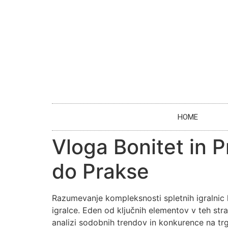
HOME
Vloga Bonitet in P
do Prakse
Razumevanje kompleksnosti spletnih igralnic k
igralce. Eden od ključnih elementov v teh str
analizi sodobnih trendov in konkurence na tr