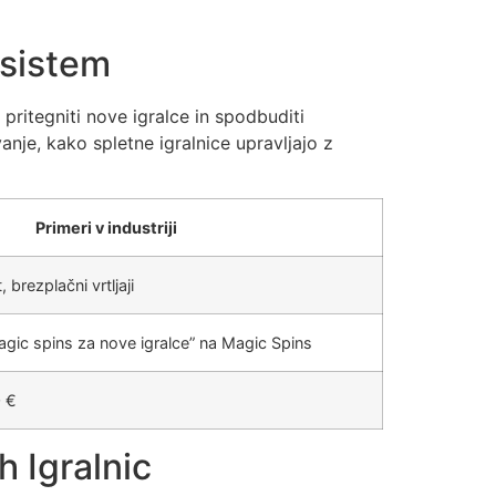
osistem
 pritegniti nove igralce in spodbuditi
nje, kako spletne igralnice upravljajo z
Primeri v industriji
 brezplačni vrtljaji
agic spins za nove igralce” na Magic Spins
0 €
 Igralnic