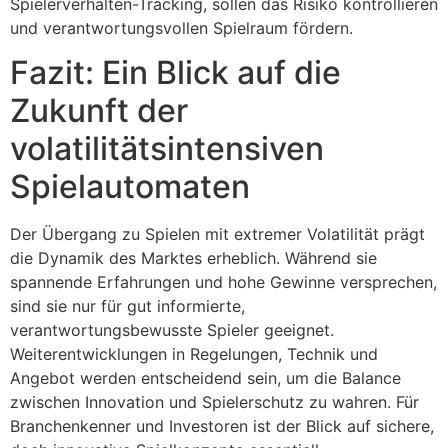
Spielerverhalten-Tracking, sollen das Risiko kontrollieren
und verantwortungsvollen Spielraum fördern.
Fazit: Ein Blick auf die
Zukunft der
volatilitätsintensiven
Spielautomaten
Der Übergang zu Spielen mit extremer Volatilität prägt
die Dynamik des Marktes erheblich. Während sie
spannende Erfahrungen und hohe Gewinne versprechen,
sind sie nur für gut informierte,
verantwortungsbewusste Spieler geeignet.
Weiterentwicklungen in Regelungen, Technik und
Angebot werden entscheidend sein, um die Balance
zwischen Innovation und Spielerschutz zu wahren. Für
Branchenkenner und Investoren ist der Blick auf sichere,