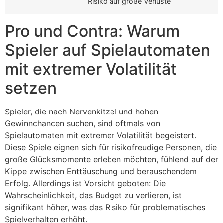
Risiko auf große Verluste
Pro und Contra: Warum
Spieler auf Spielautomaten
mit extremer Volatilität
setzen
Spieler, die nach Nervenkitzel und hohen
Gewinnchancen suchen, sind oftmals von
Spielautomaten mit extremer Volatilität begeistert.
Diese Spiele eignen sich für risikofreudige Personen, die
große Glücksmomente erleben möchten, fühlend auf der
Kippe zwischen Enttäuschung und berauschendem
Erfolg. Allerdings ist Vorsicht geboten: Die
Wahrscheinlichkeit, das Budget zu verlieren, ist
signifikant höher, was das Risiko für problematisches
Spielverhalten erhöht.