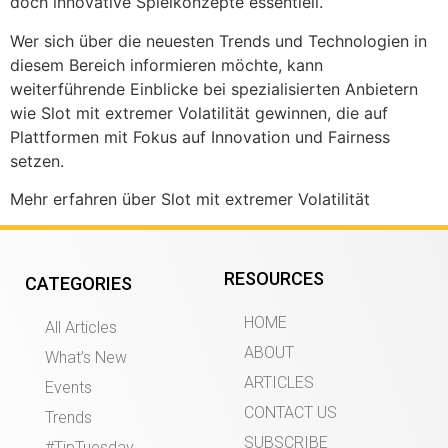
doch innovative Spielkonzepte essentiell.
Wer sich über die neuesten Trends und Technologien in
diesem Bereich informieren möchte, kann
weiterführende Einblicke bei spezialisierten Anbietern
wie Slot mit extremer Volatilität gewinnen, die auf
Plattformen mit Fokus auf Innovation und Fairness
setzen.
Mehr erfahren über Slot mit extremer Volatilität
RESOURCES
CATEGORIES
HOME
All Articles
ABOUT
What’s New
ARTICLES
Events
CONTACT US
Trends
SUBSCRIBE
#TipTuesday