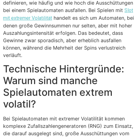
definieren, wie häufig und wie hoch die Ausschüttungen
bei einem Spielautomaten ausfallen. Bei Spielen mit
Slot
handelt es sich um Automaten, bei
mit extremer Volatilität
denen große Gewinnsummen nur selten, aber mit hoher
Auszahlungsintensität erfolgen. Das bedeutet, dass
Gewinne zwar sporadisch, aber erheblich ausfallen
können, während die Mehrheit der Spins verlustreich
verläuft.
Technische Hintergründe:
Warum sind manche
Spielautomaten extrem
volatil?
Bei Spielautomaten mit extremer Volatilität kommen
komplexe Zufallszahlengeneratoren (RNG) zum Einsatz,
die darauf ausgelegt sind, große Ausschüttungen vom