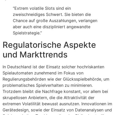
“Extrem volatile Slots sind ein
zweischneidiges Schwert. Sie bieten die
Chance auf große Auszahlungen, verlangen
aber auch eine diszipliniert angewandte
Spielstrategie.”
Regulatorische Aspekte
und Markttrends
In Deutschland ist der Einsatz solcher hochriskanten
Spielautomaten zunehmend im Fokus von
Regulierungsbehörden wie der Glücksspielbehörde, um
problematisches Spielverhalten zu minimieren.
Trotzdem bleibt die Nachfrage konstant, vor allem bei
skrupellosen Anbietern, die die Attraktivität der
extremen Volatilität bewusst ausnutzen. Innovationen im
Gerätedesign, sowie der Einsatz von Datenanalysen und