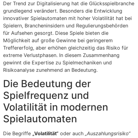
Der Trend zur Digitalisierung hat die Glücksspielbranche
grundlegend verändert. Besonders die Entwicklung
innovativer Spielautomaten mit hoher Volatilität hat bei
Spielern, Brancheninsidern und Regulierungsbehörden
für Aufsehen gesorgt. Diese Spiele bieten die
Möglichkeit auf große Gewinne bei geringerem
Treffererfolg, aber erhöhen gleichzeitig das Risiko für
extreme Verlustphasen. In diesem Zusammenhang
gewinnt die Expertise zu Spielmechaniken und
Risikoanalyse zunehmend an Bedeutung.
Die Bedeutung der
Spielfrequenz und
Volatilität in modernen
Spielautomaten
Die Begriffe
„Volatilität“
oder auch
„Auszahlungsrisiko“