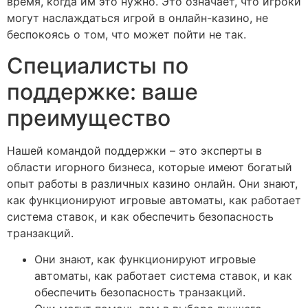
время, когда им это нужно. Это означает, что игроки
могут наслаждаться игрой в онлайн-казино, не
беспокоясь о том, что может пойти не так.
Специалисты по
поддержке: ваше
преимущество
Нашей командой поддержки – это эксперты в
области игорного бизнеса, которые имеют богатый
опыт работы в различных казино онлайн. Они знают,
как функционируют игровые автоматы, как работает
система ставок, и как обеспечить безопасность
транзакций.
Они знают, как функционируют игровые
автоматы, как работает система ставок, и как
обеспечить безопасность транзакций.