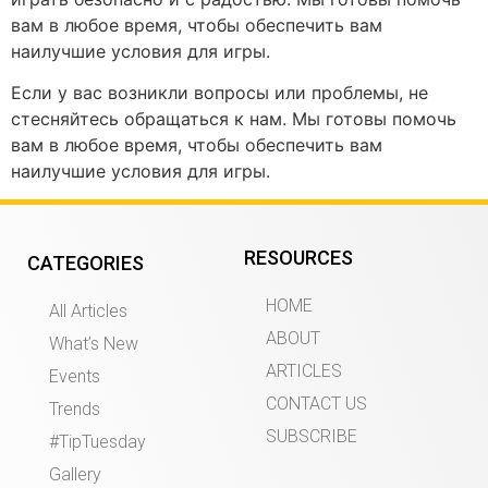
вам в любое время, чтобы обеспечить вам
наилучшие условия для игры.
Если у вас возникли вопросы или проблемы, не
стесняйтесь обращаться к нам. Мы готовы помочь
вам в любое время, чтобы обеспечить вам
наилучшие условия для игры.
RESOURCES
CATEGORIES
HOME
All Articles
ABOUT
What’s New
ARTICLES
Events
CONTACT US
Trends
SUBSCRIBE
#TipTuesday
Gallery