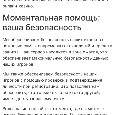
онлайн-казино.
Моментальная помощь:
ваша безопасность
Мы обеспечиваем безопасность наших игроков с
помощью самых современных технологий и средств
защиты. Наш сервер находится в зоне сжатия, что
обеспечивает максимальную безопасность данных
наших игроков.
Мы также обеспечиваем безопасность наших
игроков с помощью проверки и подтверждения
личности при регистрации. Это позволяет нам
обеспечить, что только вы, а не кто-то другой,
имеет доступ к вашему счету.
Волна казино онлайн – это место, где вы можете
играть безопасно и с радостью. Мы готовы помочь