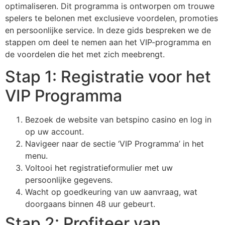
optimaliseren. Dit programma is ontworpen om trouwe
spelers te belonen met exclusieve voordelen, promoties
en persoonlijke service. In deze gids bespreken we de
stappen om deel te nemen aan het VIP-programma en
de voordelen die het met zich meebrengt.
Stap 1: Registratie voor het
VIP Programma
Bezoek de website van betspino casino en log in
op uw account.
Navigeer naar de sectie ‘VIP Programma’ in het
menu.
Voltooi het registratieformulier met uw
persoonlijke gegevens.
Wacht op goedkeuring van uw aanvraag, wat
doorgaans binnen 48 uur gebeurt.
Stap 2: Profiteer van