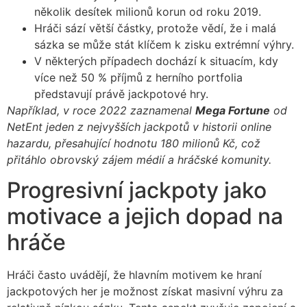
několik desítek milionů korun od roku 2019.
Hráči sází větší částky, protože vědí, že i malá
sázka se může stát klíčem k zisku extrémní výhry.
V některých případech dochází k situacím, kdy
více než 50 % příjmů z herního portfolia
představují právě jackpotové hry.
Například, v roce 2022 zaznamenal
Mega Fortune
od
NetEnt jeden z nejvyšších jackpotů v historii online
hazardu, přesahující hodnotu 180 milionů Kč, což
přitáhlo obrovský zájem médií a hráčské komunity.
Progresivní jackpoty jako
motivace a jejich dopad na
hráče
Hráči často uvádějí, že hlavním motivem ke hraní
jackpotových her je možnost získat masivní výhru za