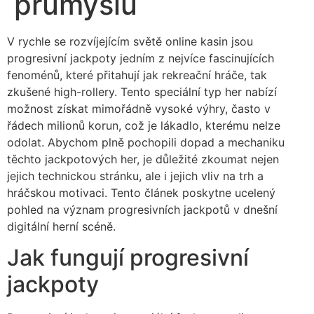
průmyslu
V rychle se rozvíjejícím světě online kasin jsou
progresivní jackpoty jedním z nejvíce fascinujících
fenoménů, které přitahují jak rekreační hráče, tak
zkušené high-rollery. Tento speciální typ her nabízí
možnost získat mimořádně vysoké výhry, často v
řádech milionů korun, což je lákadlo, kterému nelze
odolat. Abychom plně pochopili dopad a mechaniku
těchto jackpotových her, je důležité zkoumat nejen
jejich technickou stránku, ale i jejich vliv na trh a
hráčskou motivaci. Tento článek poskytne ucelený
pohled na význam progresivních jackpotů v dnešní
digitální herní scéně.
Jak fungují progresivní
jackpoty