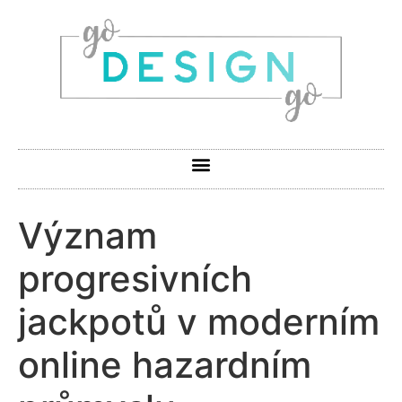
Význam
progresivních
jackpotů v moderním
online hazardním