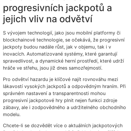
progresivních jackpotů a
jejich vliv na odvětví
S vývojem technologií, jako jsou mobilní platformy či
blockchainové technologie, se očekává, že progresivní
jackpoty budou nadále růst, jak v objemu, tak i v
inovacích. Automatizované systémy, které garantují
spravedlivost, a dynamické herní prostředí, které udrží
hráče ve střehu, jsou již dnes samozřejmostí.
Pro odvětví hazardu je klíčové najít rovnováhu mezi
lákavostí vysokých jackpotů a odpovědným hraním. Při
správném nastavení a transparentnosti mohou
progresivní jackpotové hry plnit nejen funkci zdroje
zábavy, ale i zodpovědného a udržitelného obchodního
modelu.
Chcete-li se dozvědět více o aktuálních jackpotových