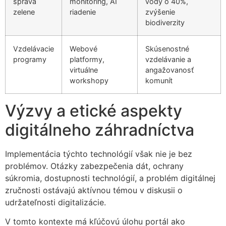
správa
monitoring, AI
vody o 40%,
zelene
riadenie
zvýšenie
biodiverzity
Vzdelávacie
Webové
Skúsenostné
programy
platformy,
vzdelávanie a
virtuálne
angažovanosť
workshopy
komunít
Výzvy a etické aspekty
digitálneho záhradníctva
Implementácia týchto technológií však nie je bez
problémov. Otázky zabezpečenia dát, ochrany
súkromia, dostupnosti technológií, a problém digitálnej
zručnosti ostávajú aktívnou témou v diskusii o
udržateľnosti digitalizácie.
V tomto kontexte má kľúčovú úlohu portál ako