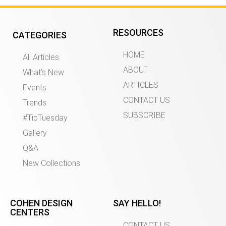
RESOURCES
CATEGORIES
HOME
All Articles
ABOUT
What’s New
ARTICLES
Events
CONTACT US
Trends
SUBSCRIBE
#TipTuesday
Gallery
Q&A
New Collections
COHEN DESIGN
SAY HELLO!
CENTERS
CONTACT US