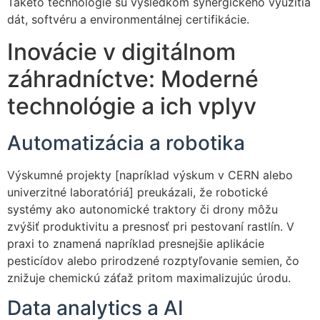
Takéto technológie sú výsledkom synergického využitia
dát, softvéru a environmentálnej certifikácie.
Inovácie v digitálnom
záhradníctve: Moderné
technológie a ich vplyv
Automatizácia a robotika
Výskumné projekty [napríklad výskum v CERN alebo
univerzitné laboratóriá] preukázali, že robotické
systémy ako autonomické traktory či drony môžu
zvýšiť produktivitu a presnosť pri pestovaní rastlín. V
praxi to znamená napríklad presnejšie aplikácie
pesticídov alebo prirodzené rozptyľovanie semien, čo
znižuje chemickú záťaž pritom maximalizujúc úrodu.
Data analytics a AI