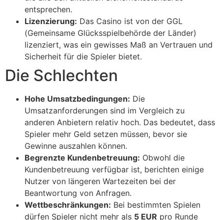
entsprechen.
Lizenzierung:
Das Casino ist von der GGL
(Gemeinsame Glücksspielbehörde der Länder)
lizenziert, was ein gewisses Maß an Vertrauen und
Sicherheit für die Spieler bietet.
Die Schlechten
Hohe Umsatzbedingungen:
Die
Umsatzanforderungen sind im Vergleich zu
anderen Anbietern relativ hoch. Das bedeutet, dass
Spieler mehr Geld setzen müssen, bevor sie
Gewinne auszahlen können.
Begrenzte Kundenbetreuung:
Obwohl die
Kundenbetreuung verfügbar ist, berichten einige
Nutzer von längeren Wartezeiten bei der
Beantwortung von Anfragen.
Wettbeschränkungen:
Bei bestimmten Spielen
dürfen Spieler nicht mehr als
5 EUR
pro Runde