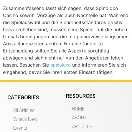
Zusammenfassend lässt sich sagen, dass Spinoloco
Casino sowohl Vorzüge als auch Nachteile hat. Während
die Spielauswahl und die Sicherheitsstandards positiv
hervorzuheben sind, müssen neue Spieler auf die hohen
Umsatzbedingungen und die möglicherweise langsamen
Auszahlungszeiten achten. Für eine fundierte
Entscheidung sollten Sie alle Aspekte sorgfältig
abwägen und sich nicht nur von den Angeboten leiten
lassen. Besuchen Sie
und informieren Sie sich
spinoloco
eingehend, bevor Sie Ihren ersten Einsatz tätigen.
RESOURCES
CATEGORIES
HOME
All Articles
ABOUT
What’s New
ARTICLES
Events