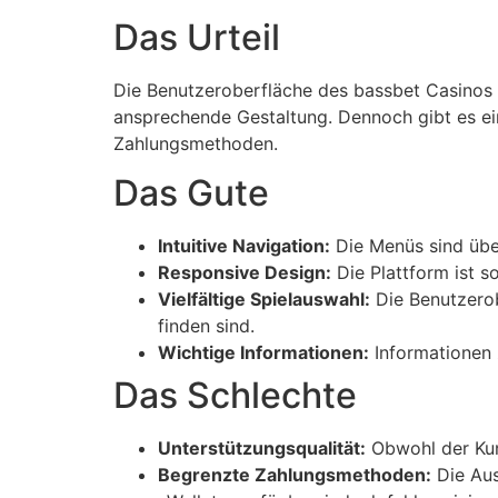
Das Urteil
Die Benutzeroberfläche des bassbet Casinos is
ansprechende Gestaltung. Dennoch gibt es ei
Zahlungsmethoden.
Das Gute
Intuitive Navigation:
Die Menüs sind über
Responsive Design:
Die Plattform ist so
Vielfältige Spielauswahl:
Die Benutzerobe
finden sind.
Wichtige Informationen:
Informationen 
Das Schlechte
Unterstützungsqualität:
Obwohl der Kund
Begrenzte Zahlungsmethoden:
Die Aus