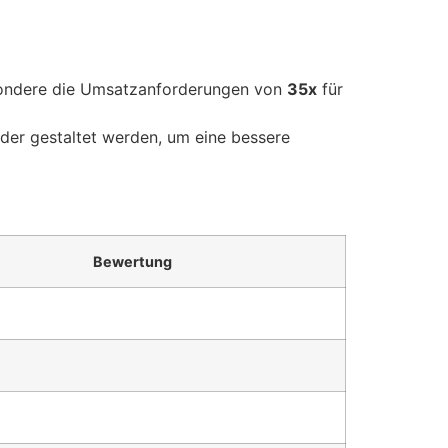
esondere die Umsatzanforderungen von
35x
für
der gestaltet werden, um eine bessere
Bewertung