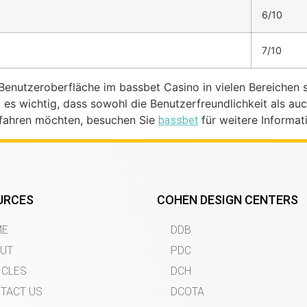
6/10
7/10
enutzeroberfläche im bassbet Casino in vielen Bereichen s
t es wichtig, dass sowohl die Benutzerfreundlichkeit als auc
rfahren möchten, besuchen Sie
für weitere Informat
bassbet
URCES
COHEN DESIGN CENTERS
ME
DDB
UT
PDC
ICLES
DCH
TACT US
DCOTA