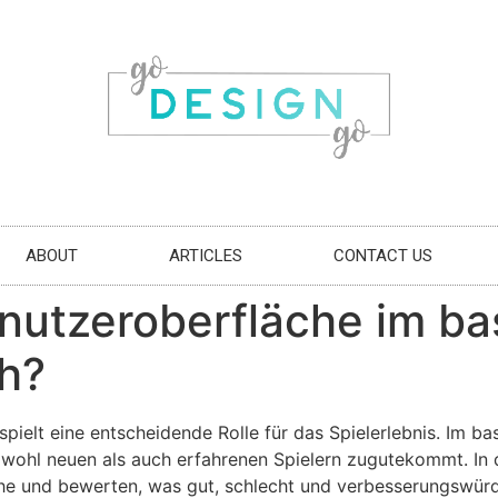
ABOUT
ARTICLES
CONTACT US
nutzeroberfläche im ba
ch?
pielt eine entscheidende Rolle für das Spielerlebnis. Im b
owohl neuen als auch erfahrenen Spielern zugutekommt. In d
e und bewerten, was gut, schlecht und verbesserungswürdi