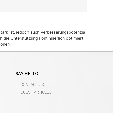
tark ist, jedoch auch Verbesserungspotenzial
h die Unterstützung kontinuierlich optimiert
ionen.
SAY HELLO!
CONTACT US
GUEST ARTICLES