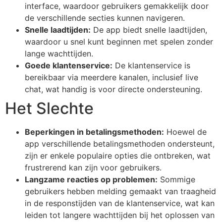
interface, waardoor gebruikers gemakkelijk door
de verschillende secties kunnen navigeren.
Snelle laadtijden:
De app biedt snelle laadtijden,
waardoor u snel kunt beginnen met spelen zonder
lange wachttijden.
Goede klantenservice:
De klantenservice is
bereikbaar via meerdere kanalen, inclusief live
chat, wat handig is voor directe ondersteuning.
Het Slechte
Beperkingen in betalingsmethoden:
Hoewel de
app verschillende betalingsmethoden ondersteunt,
zijn er enkele populaire opties die ontbreken, wat
frustrerend kan zijn voor gebruikers.
Langzame reacties op problemen:
Sommige
gebruikers hebben melding gemaakt van traagheid
in de responstijden van de klantenservice, wat kan
leiden tot langere wachttijden bij het oplossen van