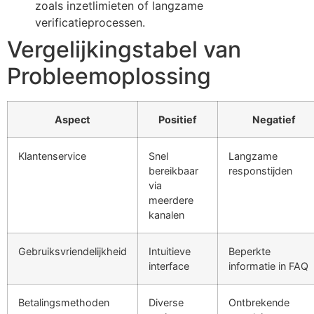
zoals inzetlimieten of langzame
verificatieprocessen.
Vergelijkingstabel van
Probleemoplossing
Aspect
Positief
Negatief
Klantenservice
Snel
Langzame
bereikbaar
responstijden
via
meerdere
kanalen
Gebruiksvriendelijkheid
Intuitieve
Beperkte
interface
informatie in FAQ
Betalingsmethoden
Diverse
Ontbrekende