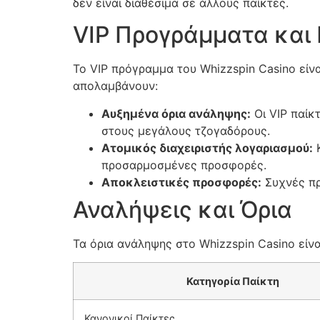
δεν είναι διαθέσιμα σε άλλους παίκτες.
VIP Προγράμματα και
Το VIP πρόγραμμα του Whizzspin Casino είνα
απολαμβάνουν:
Αυξημένα όρια ανάληψης:
Οι VIP παίκ
στους μεγάλους τζογαδόρους.
Ατομικός διαχειριστής λογαριασμού:
Κ
προσαρμοσμένες προσφορές.
Αποκλειστικές προσφορές:
Συχνές πρ
Αναλήψεις και Όρια
Τα όρια ανάληψης στο Whizzspin Casino είνα
Κατηγορία Παίκτη
Κανονικοί Παίκτες