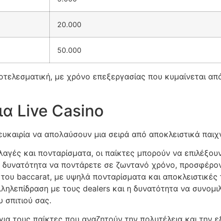
20.000
50.000
ποτελεσματική, με χρόνο επεξεργασίας που κυμαίνεται α
α Live Casino
 ευκαιρία να απολαύσουν μια σειρά από αποκλειστικά παιχν
γές και πονταρίσματα, οι παίκτες μπορούν να επιλέξουν
 δυνατότητα να ποντάρετε σε ζωντανό χρόνο, προσφέρον
 του baccarat, με υψηλά πονταρίσματα και αποκλειστικές 
ηλεπίδραση με τους dealers και η δυνατότητα να συνομι
 σπιτιού σας.
ό για τους παίκτες που αναζητούν την πολυτέλεια και την