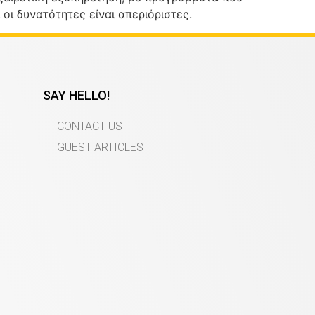
 οι δυνατότητες είναι απεριόριστες.
SAY HELLO!
CONTACT US
GUEST ARTICLES