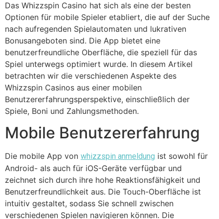
Das Whizzspin Casino hat sich als eine der besten
Optionen für mobile Spieler etabliert, die auf der Suche
nach aufregenden Spielautomaten und lukrativen
Bonusangeboten sind. Die App bietet eine
benutzerfreundliche Oberfläche, die speziell für das
Spiel unterwegs optimiert wurde. In diesem Artikel
betrachten wir die verschiedenen Aspekte des
Whizzspin Casinos aus einer mobilen
Benutzererfahrungsperspektive, einschließlich der
Spiele, Boni und Zahlungsmethoden.
Mobile Benutzererfahrung
Die mobile App von
ist sowohl für
whizzspin anmeldung
Android- als auch für iOS-Geräte verfügbar und
zeichnet sich durch ihre hohe Reaktionsfähigkeit und
Benutzerfreundlichkeit aus. Die Touch-Oberfläche ist
intuitiv gestaltet, sodass Sie schnell zwischen
verschiedenen Spielen navigieren können. Die