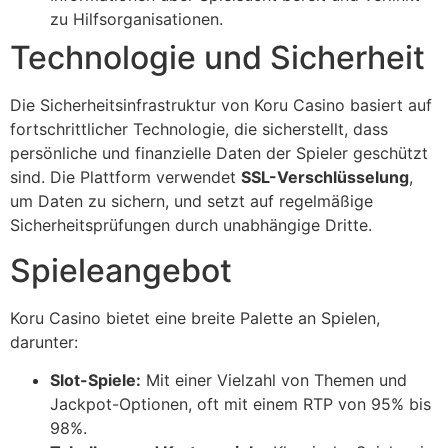
zu Hilfsorganisationen.
Technologie und Sicherheit
Die Sicherheitsinfrastruktur von Koru Casino basiert auf
fortschrittlicher Technologie, die sicherstellt, dass
persönliche und finanzielle Daten der Spieler geschützt
sind. Die Plattform verwendet
SSL-Verschlüsselung
,
um Daten zu sichern, und setzt auf regelmäßige
Sicherheitsprüfungen durch unabhängige Dritte.
Spieleangebot
Koru Casino bietet eine breite Palette an Spielen,
darunter:
Slot-Spiele:
Mit einer Vielzahl von Themen und
Jackpot-Optionen, oft mit einem RTP von 95% bis
98%.