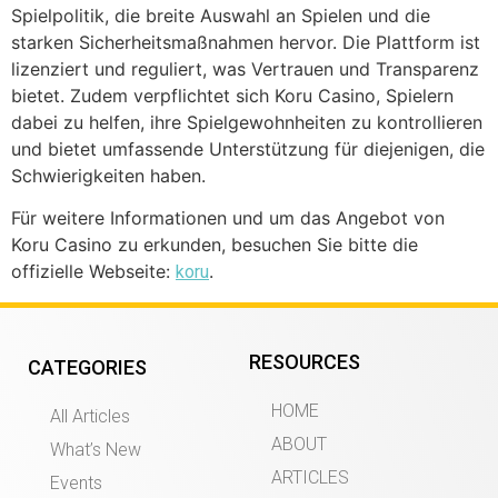
Spielpolitik, die breite Auswahl an Spielen und die
starken Sicherheitsmaßnahmen hervor. Die Plattform ist
lizenziert und reguliert, was Vertrauen und Transparenz
bietet. Zudem verpflichtet sich Koru Casino, Spielern
dabei zu helfen, ihre Spielgewohnheiten zu kontrollieren
und bietet umfassende Unterstützung für diejenigen, die
Schwierigkeiten haben.
Für weitere Informationen und um das Angebot von
Koru Casino zu erkunden, besuchen Sie bitte die
offizielle Webseite:
.
koru
RESOURCES
CATEGORIES
HOME
All Articles
ABOUT
What’s New
ARTICLES
Events