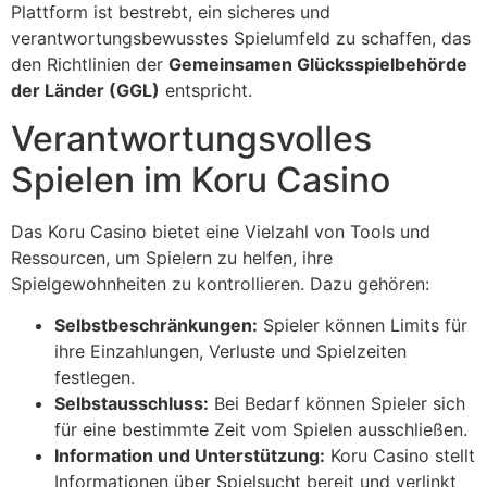
Plattform ist bestrebt, ein sicheres und
verantwortungsbewusstes Spielumfeld zu schaffen, das
den Richtlinien der
Gemeinsamen Glücksspielbehörde
der Länder (GGL)
entspricht.
Verantwortungsvolles
Spielen im Koru Casino
Das Koru Casino bietet eine Vielzahl von Tools und
Ressourcen, um Spielern zu helfen, ihre
Spielgewohnheiten zu kontrollieren. Dazu gehören:
Selbstbeschränkungen:
Spieler können Limits für
ihre Einzahlungen, Verluste und Spielzeiten
festlegen.
Selbstausschluss:
Bei Bedarf können Spieler sich
für eine bestimmte Zeit vom Spielen ausschließen.
Information und Unterstützung:
Koru Casino stellt
Informationen über Spielsucht bereit und verlinkt