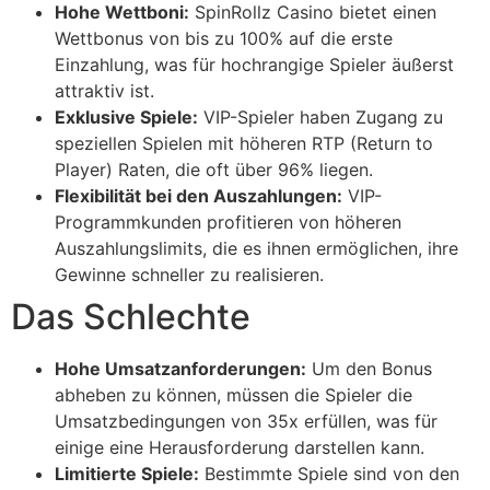
Hohe Wettboni:
SpinRollz Casino bietet einen
Wettbonus von bis zu 100% auf die erste
Einzahlung, was für hochrangige Spieler äußerst
attraktiv ist.
Exklusive Spiele:
VIP-Spieler haben Zugang zu
speziellen Spielen mit höheren RTP (Return to
Player) Raten, die oft über 96% liegen.
Flexibilität bei den Auszahlungen:
VIP-
Programmkunden profitieren von höheren
Auszahlungslimits, die es ihnen ermöglichen, ihre
Gewinne schneller zu realisieren.
Das Schlechte
Hohe Umsatzanforderungen:
Um den Bonus
abheben zu können, müssen die Spieler die
Umsatzbedingungen von 35x erfüllen, was für
einige eine Herausforderung darstellen kann.
Limitierte Spiele:
Bestimmte Spiele sind von den