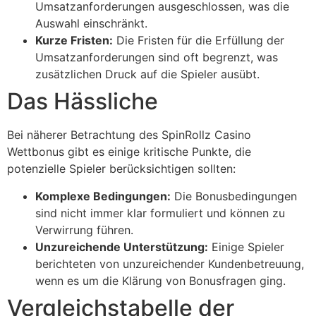
Umsatzanforderungen ausgeschlossen, was die
Auswahl einschränkt.
Kurze Fristen:
Die Fristen für die Erfüllung der
Umsatzanforderungen sind oft begrenzt, was
zusätzlichen Druck auf die Spieler ausübt.
Das Hässliche
Bei näherer Betrachtung des SpinRollz Casino
Wettbonus gibt es einige kritische Punkte, die
potenzielle Spieler berücksichtigen sollten:
Komplexe Bedingungen:
Die Bonusbedingungen
sind nicht immer klar formuliert und können zu
Verwirrung führen.
Unzureichende Unterstützung:
Einige Spieler
berichteten von unzureichender Kundenbetreuung,
wenn es um die Klärung von Bonusfragen ging.
Vergleichstabelle der