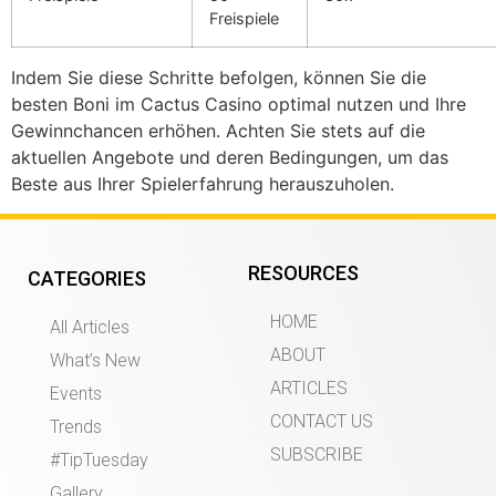
Freispiele
Indem Sie diese Schritte befolgen, können Sie die
besten Boni im Cactus Casino optimal nutzen und Ihre
Gewinnchancen erhöhen. Achten Sie stets auf die
aktuellen Angebote und deren Bedingungen, um das
Beste aus Ihrer Spielerfahrung herauszuholen.
RESOURCES
CATEGORIES
HOME
All Articles
ABOUT
What’s New
ARTICLES
Events
CONTACT US
Trends
SUBSCRIBE
#TipTuesday
Gallery