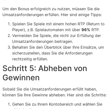
Um den Bonus erfolgreich zu nutzen, müssen Sie die
Umsatzanforderungen erfüllen. Hier sind einige Tipps:
Spielen Sie Spiele mit einem hohen RTP (Return to
Player), z.B. Spielautomaten mit über
96%
RTP.
Vermeiden Sie Spiele, die nicht zur Erfüllung der
Umsatzanforderungen beitragen.
Behalten Sie den Überblick über Ihre Einsätze, um
sicherzustellen, dass Sie die Anforderungen
rechtzeitig erfüllen.
Schritt 5: Abheben von
Gewinnen
Sobald Sie die Umsatzanforderungen erfüllt haben,
können Sie Ihre Gewinne abheben. Hier sind die Schritte:
Gehen Sie zu Ihrem Kontobereich und wählen Sie