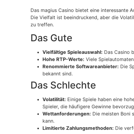
Das magius Casino bietet eine interessante Au
Die Vielfalt ist beeindruckend, aber die Volat
zu treffen.
Das Gute
Vielfältige Spieleauswahl:
Das Casino bi
Hohe RTP-Werte:
Viele Spielautomaten 
Renommierte Softwareanbieter:
Die Sp
bekannt sind.
Das Schlechte
Volatilität:
Einige Spiele haben eine hohe 
Spieler, die häufigere Gewinne bevorzug
Wettanforderungen:
Die meisten Boni 
kann.
Limitierte Zahlungsmethoden:
Die verf