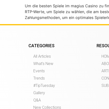
Um die besten Spiele im magius Casino zu find
RTP-Werte, um Spiele zu wählen, die am beste
Zahlungsmethoden, um ein optimales Spielerl
CATEGORIES
RESO
All Articles
HO
What’s New
ABO
Events
ART
Trends
CON
#TipTuesday
SUB
Gallery
Q&A
New Collections