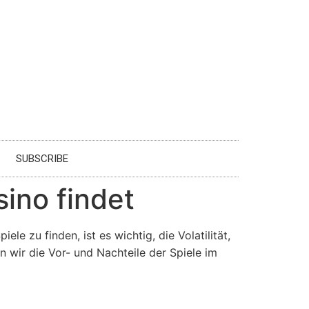
SUBSCRIBE
ino findet
e zu finden, ist es wichtig, die Volatilität,
n wir die Vor- und Nachteile der Spiele im