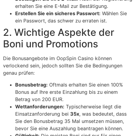
erhalten Sie eine E-Mail zur Bestätigung.
Erstellen Sie ein sicheres Passwort:
Wählen Sie
ein Passwort, das schwer zu erraten ist.
2. Wichtige Aspekte der
Boni und Promotions
Die Bonusangebote im OopSpin Casino können
verlockend sein, jedoch sollten Sie die Bedingungen
genau prüfen:
Bonusbetrag:
Oftmals erhalten Sie einen 100%
Bonus auf Ihre erste Einzahlung bis zu einem
Betrag von 200 EUR.
Wettanforderungen:
Typischerweise liegt die
Einsatzanforderung bei
35x
, was bedeutet, dass
Sie den Bonusbetrag 35 Mal umsetzen müssen,
bevor Sie eine Auszahlung beantragen können.
Gültigkeit:
Die meisten Boni sind nur für einen