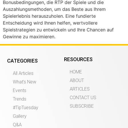
Bonusbedingungen, die RTP der Spiele und die
Auszahlungsmethoden, um das Beste aus Ihrem
Spielerlebnis herauszuholen. Eine fundierte
Entscheidung wird Ihnen helfen, wertvollere
Spielstrategien zu entwickeln und Ihre Chancen auf
Gewinne zu maximieren.
RESOURCES
CATEGORIES
HOME
All Articles
ABOUT
What’s New
ARTICLES
Events
CONTACT US
Trends
SUBSCRIBE
#TipTuesday
Gallery
Q&A