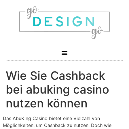
Wie Sie Cashback
bei abuking casino
nutzen können
Das AbuKing Casino bietet eine Vielzahl von
Möglichkeiten, um Cashback zu nutzen. Doch wie