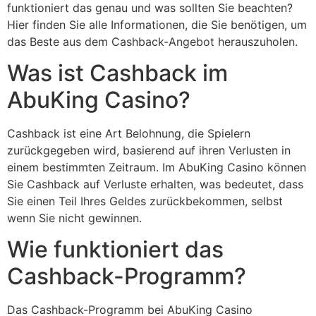
funktioniert das genau und was sollten Sie beachten?
Hier finden Sie alle Informationen, die Sie benötigen, um
das Beste aus dem Cashback-Angebot herauszuholen.
Was ist Cashback im
AbuKing Casino?
Cashback ist eine Art Belohnung, die Spielern
zurückgegeben wird, basierend auf ihren Verlusten in
einem bestimmten Zeitraum. Im AbuKing Casino können
Sie Cashback auf Verluste erhalten, was bedeutet, dass
Sie einen Teil Ihres Geldes zurückbekommen, selbst
wenn Sie nicht gewinnen.
Wie funktioniert das
Cashback-Programm?
Das Cashback-Programm bei AbuKing Casino