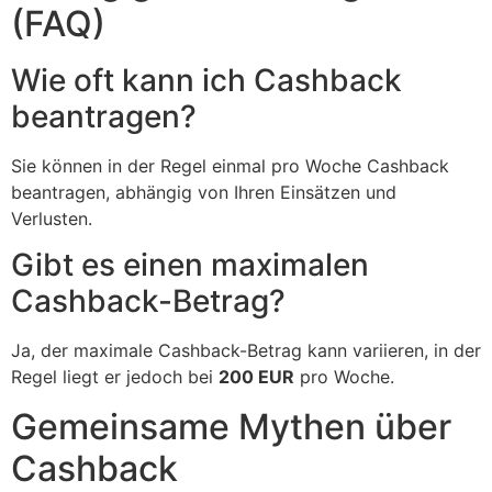
(FAQ)
Wie oft kann ich Cashback
beantragen?
Sie können in der Regel einmal pro Woche Cashback
beantragen, abhängig von Ihren Einsätzen und
Verlusten.
Gibt es einen maximalen
Cashback-Betrag?
Ja, der maximale Cashback-Betrag kann variieren, in der
Regel liegt er jedoch bei
200 EUR
pro Woche.
Gemeinsame Mythen über
Cashback