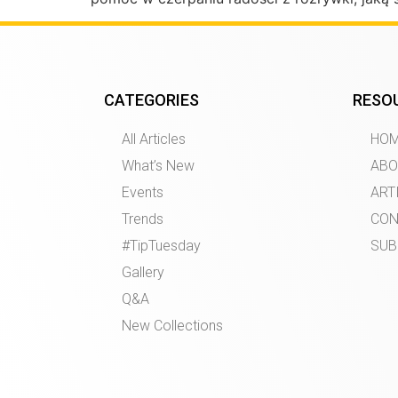
CATEGORIES
RESO
All Articles
HO
What’s New
ABO
Events
ART
Trends
CON
#TipTuesday
SUB
Gallery
Q&A
New Collections