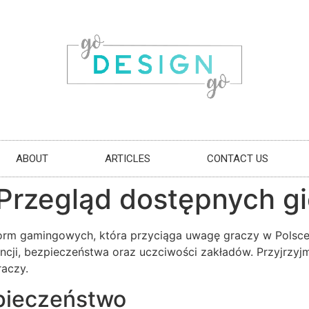
ABOUT
ARTICLES
CONTACT US
 Przegląd dostępnych gi
orm gamingowych, która przyciąga uwagę graczy w Polsce.
cji, bezpieczeństwa oraz uczciwości zakładów. Przyjrzyjm
raczy.
zpieczeństwo