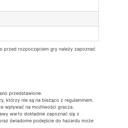
go przed rozpoczęciem gry należy zapoznać
asno przedstawione.
, którzy nie są na bieżąco z regulaminem.
e wpływać na możliwości gracza.
bawy warto dokładnie zapoznać się z
 oraz świadome podejście do hazardu może