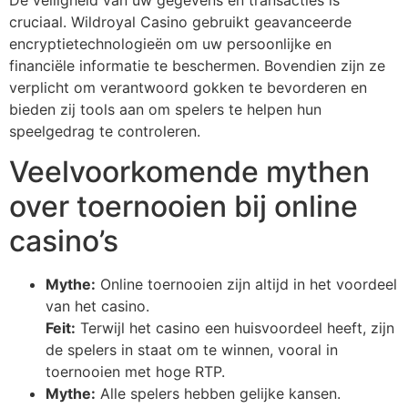
cruciaal. Wildroyal Casino gebruikt geavanceerde
encryptietechnologieën om uw persoonlijke en
financiële informatie te beschermen. Bovendien zijn ze
verplicht om verantwoord gokken te bevorderen en
bieden zij tools aan om spelers te helpen hun
speelgedrag te controleren.
Veelvoorkomende mythen
over toernooien bij online
casino’s
Mythe:
Online toernooien zijn altijd in het voordeel
van het casino.
Feit:
Terwijl het casino een huisvoordeel heeft, zijn
de spelers in staat om te winnen, vooral in
toernooien met hoge RTP.
Mythe:
Alle spelers hebben gelijke kansen.