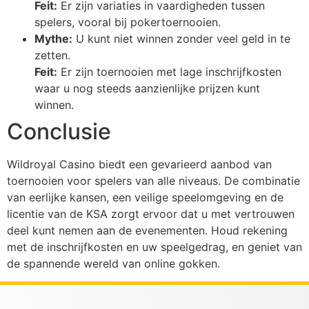
Feit:
Er zijn variaties in vaardigheden tussen
spelers, vooral bij pokertoernooien.
Mythe:
U kunt niet winnen zonder veel geld in te
zetten.
Feit:
Er zijn toernooien met lage inschrijfkosten
waar u nog steeds aanzienlijke prijzen kunt
winnen.
Conclusie
Wildroyal Casino biedt een gevarieerd aanbod van
toernooien voor spelers van alle niveaus. De combinatie
van eerlijke kansen, een veilige speelomgeving en de
licentie van de KSA zorgt ervoor dat u met vertrouwen
deel kunt nemen aan de evenementen. Houd rekening
met de inschrijfkosten en uw speelgedrag, en geniet van
de spannende wereld van online gokken.