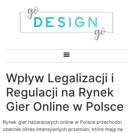
Wpływ Legalizacji i
Regulacji na Rynek
Gier Online w Polsce
Rynek gier hazardowych online w Polsce przechodzi
obecnie okres intensywnych przemian, które mają na