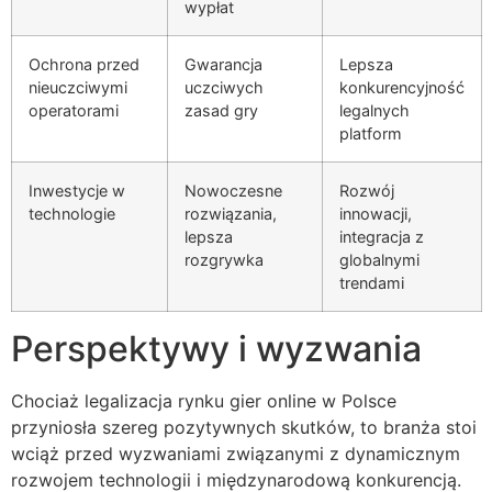
wypłat
Ochrona przed
Gwarancja
Lepsza
nieuczciwymi
uczciwych
konkurencyjność
operatorami
zasad gry
legalnych
platform
Inwestycje w
Nowoczesne
Rozwój
technologie
rozwiązania,
innowacji,
lepsza
integracja z
rozgrywka
globalnymi
trendami
Perspektywy i wyzwania
Chociaż legalizacja rynku gier online w Polsce
przyniosła szereg pozytywnych skutków, to branża stoi
wciąż przed wyzwaniami związanymi z dynamicznym
rozwojem technologii i międzynarodową konkurencją.