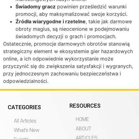
Świadomy gracz
powinien prześledzić warunki
promocji, aby maksymalizować swoje korzyści.
Źródła wiarygodne i rzetelne
, takie jak darmowe
obroty magius, są nieocenione w podejmowaniu
świadomych decyzji o grach i promocjach.
Ostatecznie, promocje darmowych obrotów stanowią
strategiczny element w ekosystemie gier hazardowych
online, a ich odpowiednie wykorzystanie może
przyczynić się do zwiększenia satysfakcji i wygranych,
przy jednoczesnym zachowaniu bezpieczeństwa i
odpowiedzialności.
RESOURCES
CATEGORIES
HOME
All Articles
ABOUT
What’s New
ARTICLES