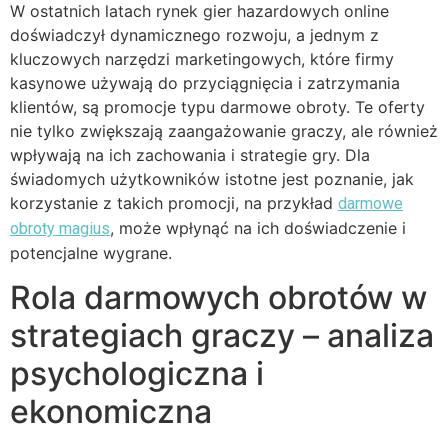
W ostatnich latach rynek gier hazardowych online
doświadczył dynamicznego rozwoju, a jednym z
kluczowych narzędzi marketingowych, które firmy
kasynowe używają do przyciągnięcia i zatrzymania
klientów, są promocje typu darmowe obroty. Te oferty
nie tylko zwiększają zaangażowanie graczy, ale również
wpływają na ich zachowania i strategie gry. Dla
świadomych użytkowników istotne jest poznanie, jak
korzystanie z takich promocji, na przykład
darmowe
, może wpłynąć na ich doświadczenie i
obroty magius
potencjalne wygrane.
Rola darmowych obrotów w
strategiach graczy – analiza
psychologiczna i
ekonomiczna