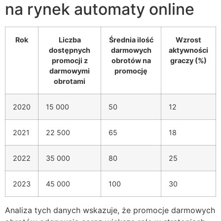
na rynek automaty online
Rok
Liczba
Średnia ilość
Wzrost
dostępnych
darmowych
aktywności
promocji z
obrotów na
graczy (%)
darmowymi
promocję
obrotami
2020
15 000
50
12
2021
22 500
65
18
2022
35 000
80
25
2023
45 000
100
30
Analiza tych danych wskazuje, że promocje darmowych