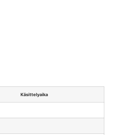
Käsittelyaika