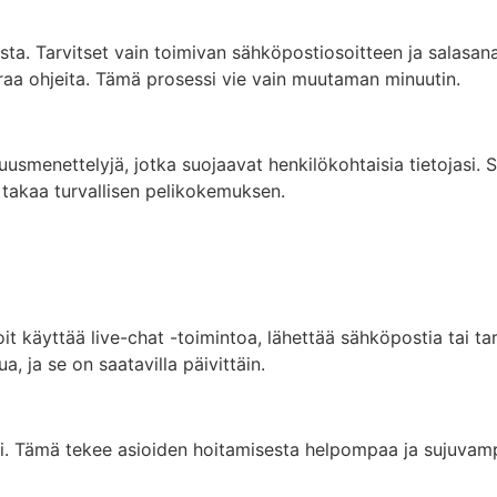
ta. Tarvitset vain toimivan sähköpostiosoitteen ja salasana
euraa ohjeita. Tämä prosessi vie vain muutaman minuutin.
uusmenettelyjä, jotka suojaavat henkilökohtaisia tietojasi. 
takaa turvallisen pelikokemuksen.
 Voit käyttää live-chat -toimintoa, lähettää sähköpostia tai
, ja se on saatavilla päivittäin.
i. Tämä tekee asioiden hoitamisesta helpompaa ja sujuvampaa