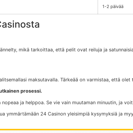
1-2 päivää
Casinosta
nelty, mikä tarkoittaa, että pelit ovat reiluja ja satunnaisia.
alitsemallasi maksutavalla. Tärkeää on varmistaa, että olet
utkainen prosessi.
n nopeaa ja helppoa. Se vie vain muutaman minuutin, ja voit 
nua ymmärtämään 24 Casinon yleisimpiä kysymyksiä ja myytt