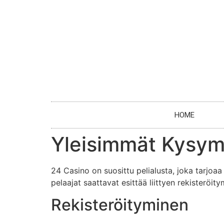
HOME
Yleisimmät Kysym
24 Casino on suosittu pelialusta, joka tarjoaa 
pelaajat saattavat esittää liittyen rekisteröi
Rekisteröityminen