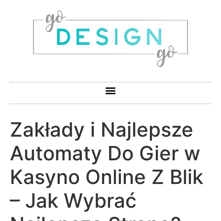
Zakłady i Najlepsze
Automaty Do Gier w
Kasyno Online Z Blik
– Jak Wybrać