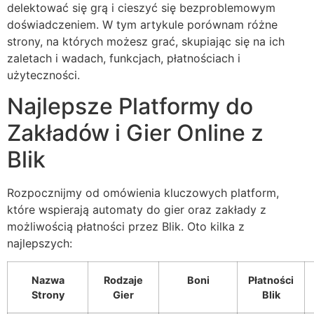
delektować się grą i cieszyć się bezproblemowym
doświadczeniem. W tym artykule porównam różne
strony, na których możesz grać, skupiając się na ich
zaletach i wadach, funkcjach, płatnościach i
użyteczności.
Najlepsze Platformy do
Zakładów i Gier Online z
Blik
Rozpocznijmy od omówienia kluczowych platform,
które wspierają automaty do gier oraz zakłady z
możliwością płatności przez Blik. Oto kilka z
najlepszych:
Nazwa
Rodzaje
Boni
Płatności
Strony
Gier
Blik