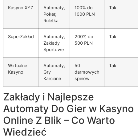
Kasyno XYZ
Automaty,
100% do
Tak
Poker,
1000 PLN
Ruletka
SuperZakład
Automaty,
200% do
Tak
Zakłady
500 PLN
Sportowe
Wirtualne
Automaty,
50
Tak
Kasyno
Gry
darmowych
Karciane
spinów
Zakłady i Najlepsze
Automaty Do Gier w Kasyno
Online Z Blik – Co Warto
Wiedzieć