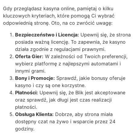
Gdy przeglądasz kasyna online, pamiętaj o kilku
kluczowych kryteriach, które pomogą Ci wybrać
odpowiednią stronę. Oto, na co zwrócić uwagę:
Bezpieczeństwo i Licencja:
Upewnij się, że strona
posiada ważną licencję. To zapewnia, że kasyno
działa zgodnie z regulacjami prawnymi.
Oferta Gier:
W zależności od Twoich preferencji,
wybierz platformę z najlepszymi automatami i
innymi grami.
Bony i Promocje:
Sprawdź, jakie bonusy oferuje
kasyno i czy są one korzystne.
Płatności:
Upewnij się, że Blik jest akceptowane
oraz sprawdź, jak długi jest czas realizacji
płatności.
Obsługa Klienta:
Dobrze, aby strona miała
dostępny czat na żywo i wsparcie przez 24
godziny.