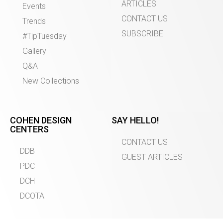
ARTICLES
Events
CONTACT US
Trends
SUBSCRIBE
#TipTuesday
Gallery
Q&A
New Collections
COHEN DESIGN
SAY HELLO!
CENTERS
CONTACT US
DDB
GUEST ARTICLES
PDC
DCH
DCOTA