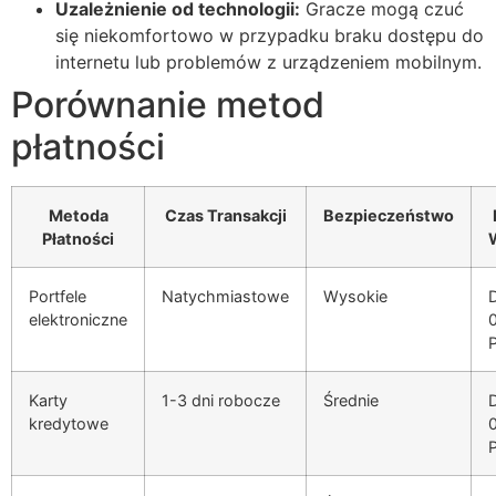
Uzależnienie od technologii:
Gracze mogą czuć
się niekomfortowo w przypadku braku dostępu do
internetu lub problemów z urządzeniem mobilnym.
Porównanie metod
płatności
Metoda
Czas Transakcji
Bezpieczeństwo
Płatności
Portfele
Natychmiastowe
Wysokie
elektroniczne
Karty
1-3 dni robocze
Średnie
kredytowe