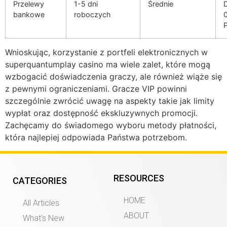
Przelewy
1-5 dni
Średnie
bankowe
roboczych
Wnioskując, korzystanie z portfeli elektronicznych w
superquantumplay casino ma wiele zalet, które mogą
wzbogacić doświadczenia graczy, ale również wiąże się
z pewnymi ograniczeniami. Gracze VIP powinni
szczególnie zwrócić uwagę na aspekty takie jak limity
wypłat oraz dostępność ekskluzywnych promocji.
Zachęcamy do świadomego wyboru metody płatności,
która najlepiej odpowiada Państwa potrzebom.
RESOURCES
CATEGORIES
HOME
All Articles
ABOUT
What’s New