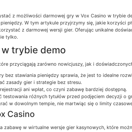
rzystać z możliwości darmowej gry w Vox Casino w trybie d
pieniędzy. W tym artykule przyjrzymy się, jakie korzyści 
korzystać z darmowej wersji gier. Oferując unikalne doświa
e tylko.
y w trybie demo
tóre przyciągają zarówno nowicjuszy, jak i doświadczonych
 bez stawiania pieniędzy sprawia, że jest to idealne rozw
zasady gier i strategie bez stresu.
ejestracji ani wpłat, co czyni zabawę bardziej dostępną.
 testowania różnych tytułów przed podjęciem decyzji o g
ać w dowolnym tempie, nie martwiąc się o limity czasowe
ox Casino
zabawę w wirtualne wersje gier kasynowych, które można z