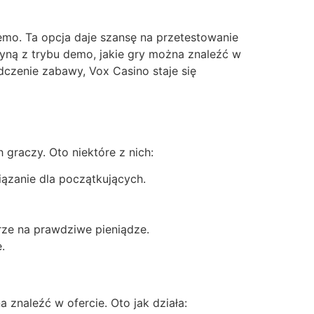
emo. Ta opcja daje szansę na przetestowanie
płyną z trybu demo, jakie gry można znaleźć w
dczenie zabawy, Vox Casino staje się
 graczy. Oto niektóre z nich:
iązanie dla początkujących.
rze na prawdziwe pieniądze.
.
naleźć w ofercie. Oto jak działa: