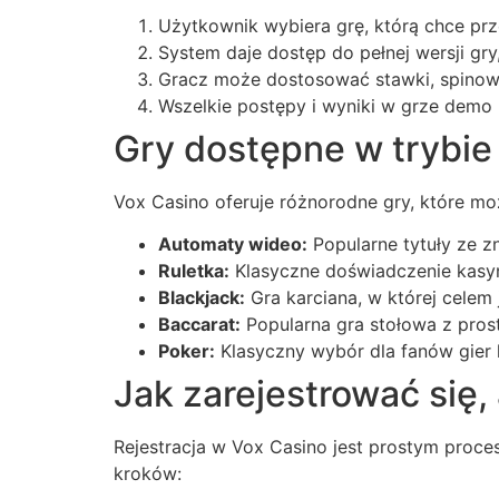
Użytkownik wybiera grę, którą chce pr
System daje dostęp do pełnej wersji gr
Gracz może dostosować stawki, spinowa
Wszelkie postępy i wyniki w grze demo 
Gry dostępne w trybi
Vox Casino oferuje różnorodne gry, które m
Automaty wideo:
Popularne tytuły ze z
Ruletka:
Klasyczne doświadczenie kasy
Blackjack:
Gra karciana, w której celem 
Baccarat:
Popularna gra stołowa z pros
Poker:
Klasyczny wybór dla fanów gier 
Jak zarejestrować się,
Rejestracja w Vox Casino jest prostym proc
kroków: