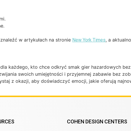
mi.
ne.
 znaleźć w artykułach na stronie
, a aktualn
New York Times
dla każdego, kto chce odkryć smak gier hazardowych bez 
zwijania swoich umiejętności i przyjemnej zabawie bez z
rzystaj z okazji, aby doświadczyć emocji, jakie oferują najn
URCES
COHEN DESIGN CENTERS