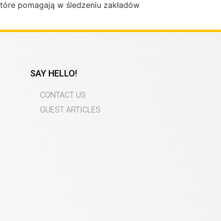
, które pomagają w śledzeniu zakładów
SAY HELLO!
CONTACT US
GUEST ARTICLES