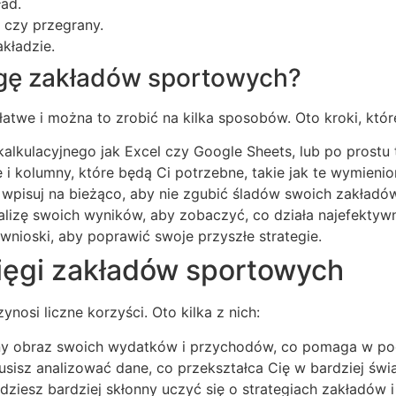
ład.
 czy przegrany.
akładzie.
ęgę zakładów sportowych?
atwe i można to zrobić na kilka sposobów. Oto kroki, któr
lkulacyjnego jak Excel czy Google Sheets, lub po prostu 
 i kolumny, które będą Ci potrzebne, takie jak te wymienio
wpisuj na bieżąco, aby nie zgubić śladów swoich zakładów
lizę swoich wyników, aby zobaczyć, co działa najefektywn
 wnioski, aby poprawić swoje przyszłe strategie.
ięgi zakładów sportowych
osi liczne korzyści. Oto kilka z nich:
ny obraz swoich wydatków i przychodów, co pomaga w pod
sisz analizować dane, co przekształca Cię w bardziej św
ziesz bardziej skłonny uczyć się o strategiach zakładów i