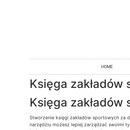
HOME
Księga zakładów s
Księga zakładów s
Stworzenie księgi zakładów sportowych za d
narzędziu możesz lepiej zarządzać swoimi ty