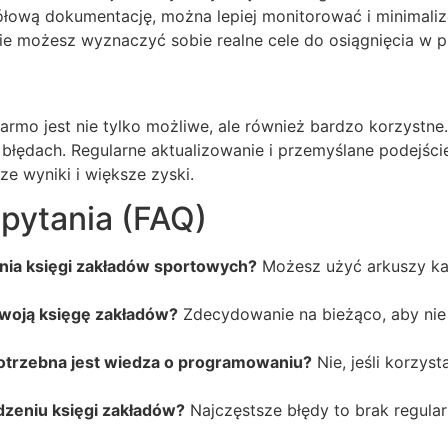
ową dokumentację, można lepiej monitorować i minimaliz
ie możesz wyznaczyć sobie realne cele do osiągnięcia w p
rmo jest nie tylko możliwe, ale również bardzo korzystne.
 błędach. Regularne aktualizowanie i przemyślane podejści
e wyniki i większe zyski.
pytania (FAQ)
nia księgi zakładów sportowych?
Możesz użyć arkuszy kal
woją księgę zakładów?
Zdecydowanie na bieżąco, aby nie
otrzebna jest wiedza o programowaniu?
Nie, jeśli korzys
dzeniu księgi zakładów?
Najczęstsze błędy to brak regular