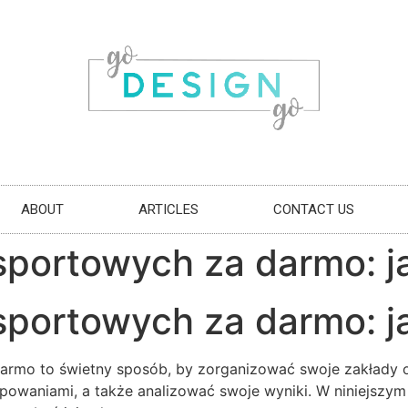
ABOUT
ARTICLES
CONTACT US
portowych za darmo: ja
portowych za darmo: ja
armo to świetny sposób, by zorganizować swoje zakłady o
powaniami, a także analizować swoje wyniki. W niniejszym