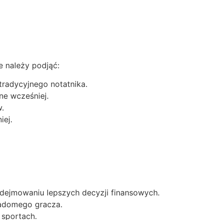
e należy podjąć:
tradycyjnego notatnika.
ne wcześniej.
.
iej.
ejmowaniu lepszych decyzji finansowych.
iadomego gracza.
 sportach.