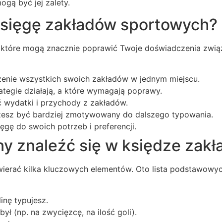
ogą być jej zalety.
księgę zakładów sportowych?
 które mogą znacznie poprawić Twoje doświadczenia związ
zenie wszystkich swoich zakładów w jednym miejscu.
ategie działają, a które wymagają poprawy.
 wydatki i przychody z zakładów.
esz być bardziej zmotywowany do dalszego typowania.
ę do swoich potrzeb i preferencji.
ny znaleźć się w księdze zak
wierać kilka kluczowych elementów. Oto lista podstawowych
inę typujesz.
ył (np. na zwycięzcę, na ilość goli).