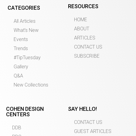
RESOURCES
CATEGORIES
HOME
All Articles
ABOUT
What’s New
ARTICLES
Events
CONTACT US
Trends
SUBSCRIBE
#TipTuesday
Gallery
Q&A
New Collections
COHEN DESIGN
SAY HELLO!
CENTERS
CONTACT US
DDB
GUEST ARTICLES