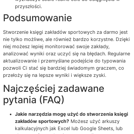
przyszłości.
Podsumowanie
Stworzenie księgi zakładów sportowych za darmo jest
nie tylko możliwe, ale również bardzo korzystne. Dzięki
niej możesz lepiej monitorować swoje zakłady,
analizować wyniki oraz uczyć się na błędach. Regularne
aktualizowanie i przemyślane podejście do typowania
pozwoli Ci stać się bardziej świadomym graczem, co
przełoży się na lepsze wyniki i większe zyski.
Najczęściej zadawane
pytania (FAQ)
Jakie narzędzia mogę użyć do stworzenia księgi
zakładów sportowych?
Możesz użyć arkuszy
kalkulacyjnych jak Excel lub Google Sheets, lub