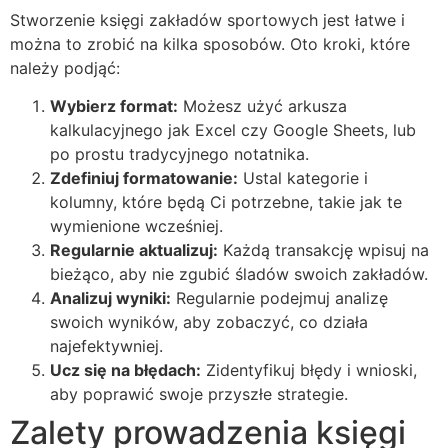
Stworzenie księgi zakładów sportowych jest łatwe i
można to zrobić na kilka sposobów. Oto kroki, które
należy podjąć:
Wybierz format:
Możesz użyć arkusza
kalkulacyjnego jak Excel czy Google Sheets, lub
po prostu tradycyjnego notatnika.
Zdefiniuj formatowanie:
Ustal kategorie i
kolumny, które będą Ci potrzebne, takie jak te
wymienione wcześniej.
Regularnie aktualizuj:
Każdą transakcję wpisuj na
bieżąco, aby nie zgubić śladów swoich zakładów.
Analizuj wyniki:
Regularnie podejmuj analizę
swoich wyników, aby zobaczyć, co działa
najefektywniej.
Ucz się na błędach:
Zidentyfikuj błędy i wnioski,
aby poprawić swoje przyszłe strategie.
Zalety prowadzenia księgi