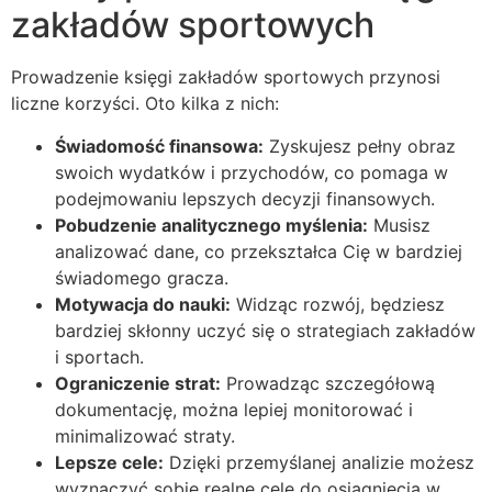
zakładów sportowych
Prowadzenie księgi zakładów sportowych przynosi
liczne korzyści. Oto kilka z nich:
Świadomość finansowa:
Zyskujesz pełny obraz
swoich wydatków i przychodów, co pomaga w
podejmowaniu lepszych decyzji finansowych.
Pobudzenie analitycznego myślenia:
Musisz
analizować dane, co przekształca Cię w bardziej
świadomego gracza.
Motywacja do nauki:
Widząc rozwój, będziesz
bardziej skłonny uczyć się o strategiach zakładów
i sportach.
Ograniczenie strat:
Prowadząc szczegółową
dokumentację, można lepiej monitorować i
minimalizować straty.
Lepsze cele:
Dzięki przemyślanej analizie możesz
wyznaczyć sobie realne cele do osiągnięcia w