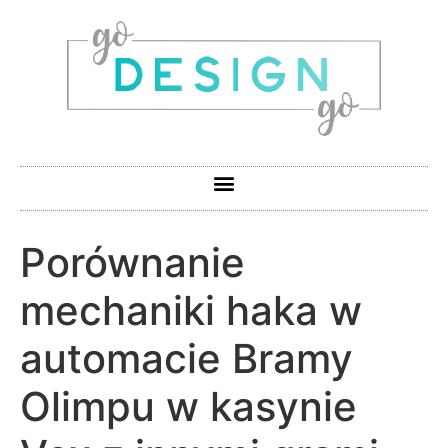
Porównanie
mechaniki haka w
automacie Bramy
Olimpu w kasynie