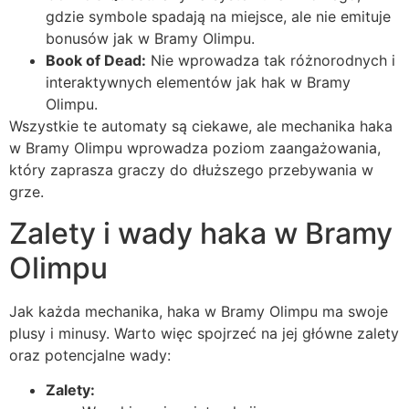
gdzie symbole spadają na miejsce, ale nie emituje
bonusów jak w Bramy Olimpu.
Book of Dead:
Nie wprowadza tak różnorodnych i
interaktywnych elementów jak hak w Bramy
Olimpu.
Wszystkie te automaty są ciekawe, ale mechanika haka
w Bramy Olimpu wprowadza poziom zaangażowania,
który zaprasza graczy do dłuższego przebywania w
grze.
Zalety i wady haka w Bramy
Olimpu
Jak każda mechanika, haka w Bramy Olimpu ma swoje
plusy i minusy. Warto więc spojrzeć na jej główne zalety
oraz potencjalne wady:
Zalety: