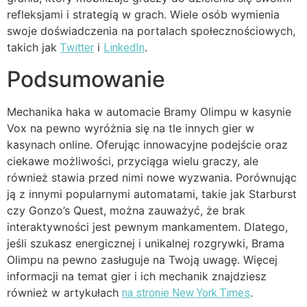
refleksjami i strategią w grach. Wiele osób wymienia
swoje doświadczenia na portalach społecznościowych,
takich jak
i
.
Twitter
LinkedIn
Podsumowanie
Mechanika haka w automacie Bramy Olimpu w kasynie
Vox na pewno wyróżnia się na tle innych gier w
kasynach online. Oferując innowacyjne podejście oraz
ciekawe możliwości, przyciąga wielu graczy, ale
również stawia przed nimi nowe wyzwania. Porównując
ją z innymi popularnymi automatami, takie jak Starburst
czy Gonzo’s Quest, można zauważyć, że brak
interaktywności jest pewnym mankamentem. Dlatego,
jeśli szukasz energicznej i unikalnej rozgrywki, Brama
Olimpu na pewno zasługuje na Twoją uwagę. Więcej
informacji na temat gier i ich mechanik znajdziesz
również w artykułach
.
na stronie New York Times