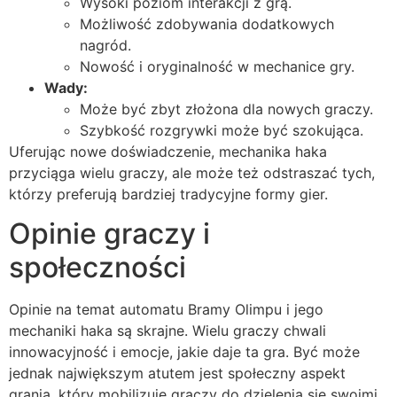
Wysoki poziom interakcji z grą.
Możliwość zdobywania dodatkowych
nagród.
Nowość i oryginalność w mechanice gry.
Wady:
Może być zbyt złożona dla nowych graczy.
Szybkość rozgrywki może być szokująca.
Uferując nowe doświadczenie, mechanika haka
przyciąga wielu graczy, ale może też odstraszać tych,
którzy preferują bardziej tradycyjne formy gier.
Opinie graczy i
społeczności
Opinie na temat automatu Bramy Olimpu i jego
mechaniki haka są skrajne. Wielu graczy chwali
innowacyjność i emocje, jakie daje ta gra. Być może
jednak największym atutem jest społeczny aspekt
grania, który mobilizuje graczy do dzielenia się swoimi