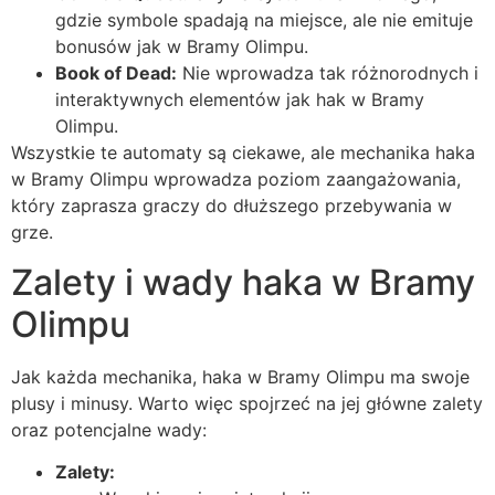
gdzie symbole spadają na miejsce, ale nie emituje
bonusów jak w Bramy Olimpu.
Book of Dead:
Nie wprowadza tak różnorodnych i
interaktywnych elementów jak hak w Bramy
Olimpu.
Wszystkie te automaty są ciekawe, ale mechanika haka
w Bramy Olimpu wprowadza poziom zaangażowania,
który zaprasza graczy do dłuższego przebywania w
grze.
Zalety i wady haka w Bramy
Olimpu
Jak każda mechanika, haka w Bramy Olimpu ma swoje
plusy i minusy. Warto więc spojrzeć na jej główne zalety
oraz potencjalne wady:
Zalety: