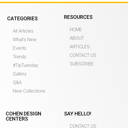
RESOURCES
CATEGORIES
HOME
All Articles
ABOUT
What’s New
ARTICLES
Events
CONTACT US
Trends
SUBSCRIBE
#TipTuesday
Gallery
Q&A
New Collections
COHEN DESIGN
SAY HELLO!
CENTERS
CONTACT US